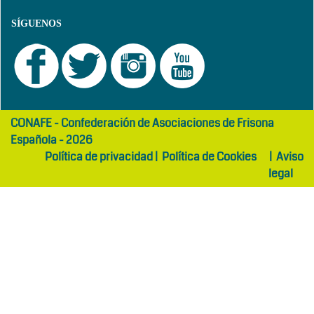
SÍGUENOS
girls
maltepe
CONAFE - Confederación de Asociaciones de Frisona
abaya
otel
Española - 2026
Política de privacidad
|
Política de Cookies
|
Aviso
legal