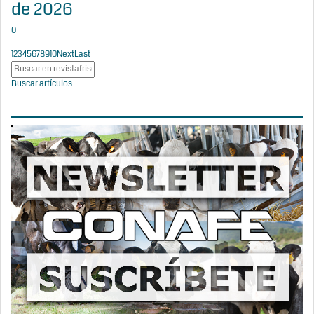
de 2026
0
1
2
3
4
5
6
7
8
9
10
Next
Last
Buscar artículos