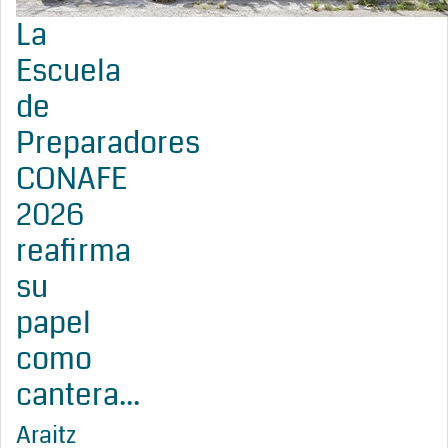
La
Escuela
de
Preparadores
CONAFE
2026
reafirma
su
papel
como
cantera...
Araitz