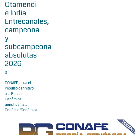
Otamendi
e India
Entrecanales,
campeona
y
subcampeona
absolutas
2026
0
CONAFE lanza el
impulso definitivo
a la Recría
Genómica:
genotipar la...
Genética/Genómica