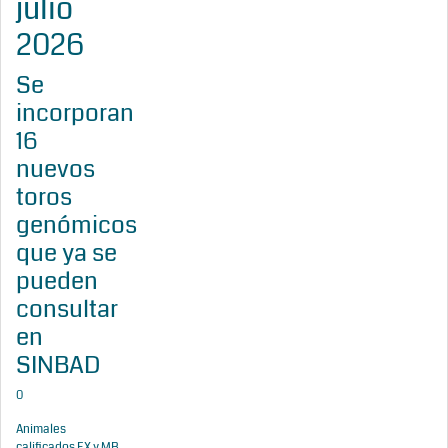
julio
2026
Se
incorporan
16
nuevos
toros
genómicos
que ya se
pueden
consultar
en
SINBAD
0
Animales
calificados EX y MB