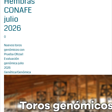
Hembras
CONAFE
julio
2026
0
Nuevos toros
genómicos con
Prueba Oficial:
Evaluación
genómica julio
2026
Genética/Genómica