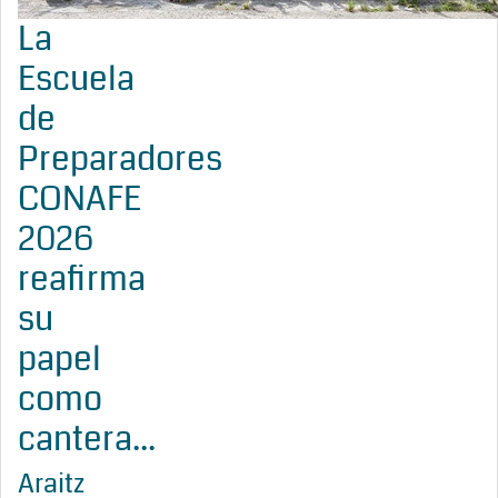
La
Escuela
de
Preparadores
CONAFE
2026
reafirma
su
papel
como
cantera...
Araitz