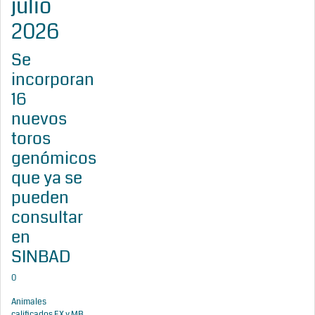
julio
2026
Se
incorporan
16
nuevos
toros
genómicos
que ya se
pueden
consultar
en
SINBAD
0
Animales
calificados EX y MB