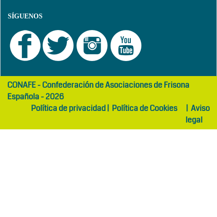
SÍGUENOS
girls
maltepe
CONAFE - Confederación de Asociaciones de Frisona
abaya
otel
Española - 2026
Política de privacidad
|
Política de Cookies
|
Aviso
legal