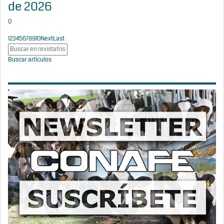
de 2026
0
1
2
3
4
5
6
7
8
9
10
Next
Last
Buscar artículos