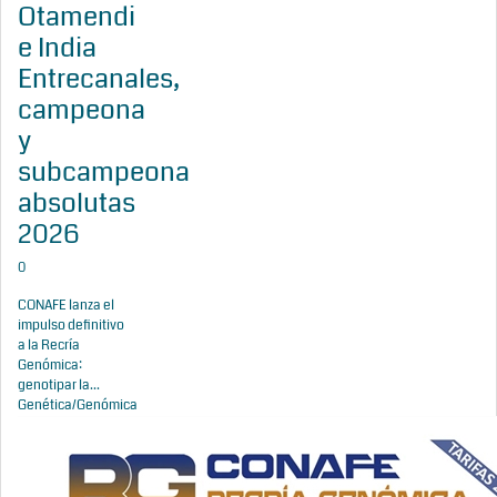
Otamendi
e India
Entrecanales,
campeona
y
subcampeona
absolutas
2026
0
CONAFE lanza el
impulso definitivo
a la Recría
Genómica:
genotipar la...
Genética/Genómica