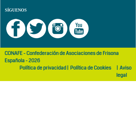
SÍGUENOS
girls
maltepe
CONAFE - Confederación de Asociaciones de Frisona
abaya
otel
Española - 2026
Política de privacidad
|
Política de Cookies
|
Aviso
legal