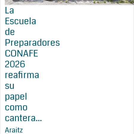
La
Escuela
de
Preparadores
CONAFE
2026
reafirma
su
papel
como
cantera...
Araitz