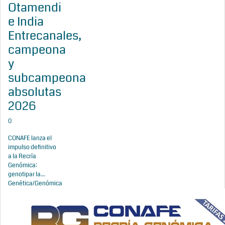
Otamendi
e India
Entrecanales,
campeona
y
subcampeona
absolutas
2026
0
CONAFE lanza el
impulso definitivo
a la Recría
Genómica:
genotipar la...
Genética/Genómica