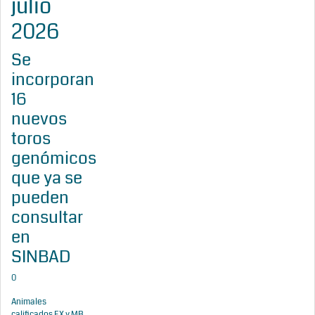
julio
2026
Se
incorporan
16
nuevos
toros
genómicos
que ya se
pueden
consultar
en
SINBAD
0
Animales
calificados EX y MB