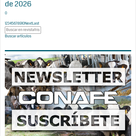
de 2026
0
1
2
3
4
5
6
7
8
9
10
Next
Last
Buscar artículos