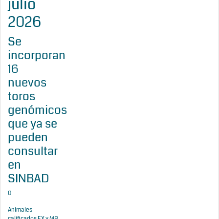
julio
2026
Se
incorporan
16
nuevos
toros
genómicos
que ya se
pueden
consultar
en
SINBAD
0
Animales
calificados EX y MB