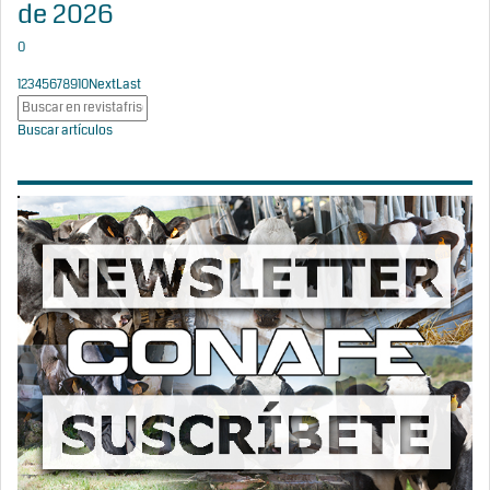
de 2026
0
1
2
3
4
5
6
7
8
9
10
Next
Last
Buscar artículos