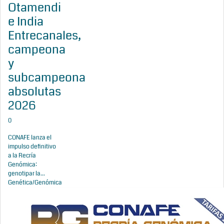
Otamendi
e India
Entrecanales,
campeona
y
subcampeona
absolutas
2026
0
CONAFE lanza el
impulso definitivo
a la Recría
Genómica:
genotipar la...
Genética/Genómica