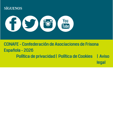
SÍGUENOS
girls
maltepe
CONAFE - Confederación de Asociaciones de Frisona
abaya
otel
Española - 2026
Política de privacidad
|
Política de Cookies
|
Aviso
legal