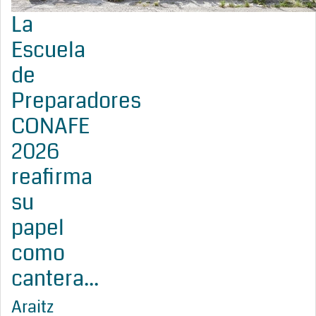
La
Escuela
de
Preparadores
CONAFE
2026
reafirma
su
papel
como
cantera...
Araitz