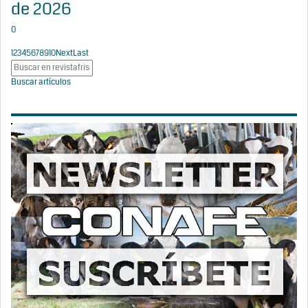
de 2026
0
1
2
3
4
5
6
7
8
9
10
Next
Last
Buscar artículos