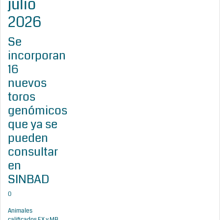
julio
2026
Se
incorporan
16
nuevos
toros
genómicos
que ya se
pueden
consultar
en
SINBAD
0
Animales
calificados EX y MB