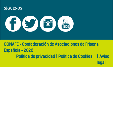
SÍGUENOS
girls
maltepe
CONAFE - Confederación de Asociaciones de Frisona
abaya
otel
Española - 2026
Política de privacidad
|
Política de Cookies
|
Aviso
legal