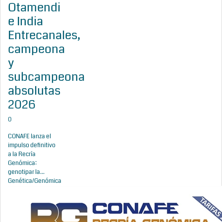
Otamendi
e India
Entrecanales,
campeona
y
subcampeona
absolutas
2026
0
CONAFE lanza el
impulso definitivo
a la Recría
Genómica:
genotipar la...
Genética/Genómica