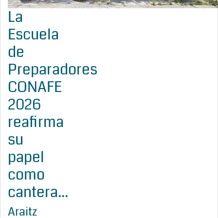
La
Escuela
de
Preparadores
CONAFE
2026
reafirma
su
papel
como
cantera...
Araitz