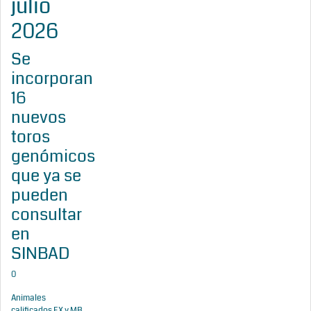
julio
2026
Se
incorporan
16
nuevos
toros
genómicos
que ya se
pueden
consultar
en
SINBAD
0
Animales
calificados EX y MB