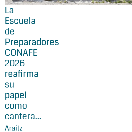
La
Escuela
de
Preparadores
CONAFE
2026
reafirma
su
papel
como
cantera...
Araitz