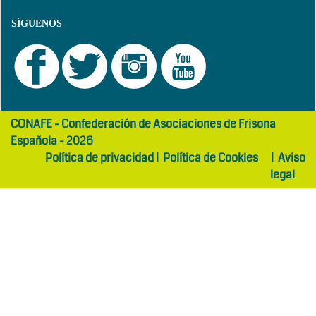
SÍGUENOS
girls
maltepe
CONAFE - Confederación de Asociaciones de Frisona
abaya
otel
Española - 2026
Política de privacidad
|
Política de Cookies
|
Aviso
legal