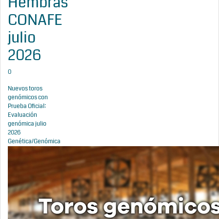
Hembras
CONAFE
julio
2026
0
Nuevos toros
genómicos con
Prueba Oficial:
Evaluación
genómica julio
2026
Genética/Genómica