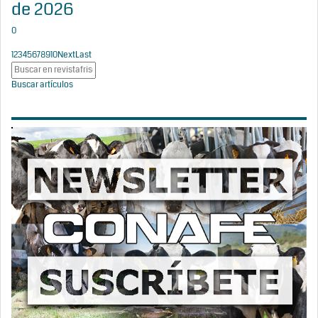
de 2026
0
1
2
3
4
5
6
7
8
9
10
Next
Last
Buscar artículos