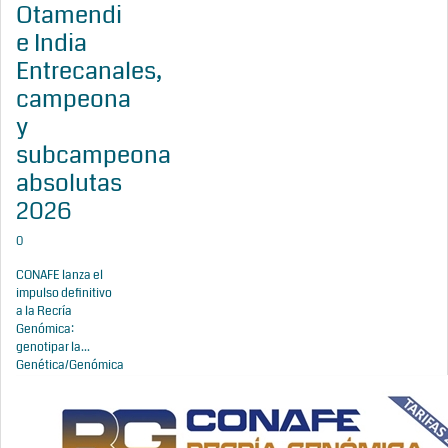
Otamendi
e India
Entrecanales,
campeona
y
subcampeona
absolutas
2026
0
CONAFE lanza el
impulso definitivo
a la Recría
Genómica:
genotipar la...
Genética/Genómica