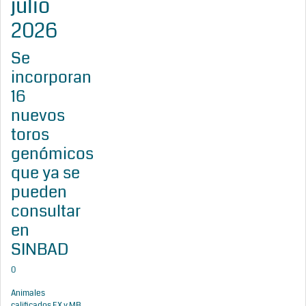
julio
2026
Se
incorporan
16
nuevos
toros
genómicos
que ya se
pueden
consultar
en
SINBAD
0
Animales
calificados EX y MB