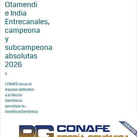
Otamendi
e India
Entrecanales,
campeona
y
subcampeona
absolutas
2026
0
CONAFE lanza el
impulso definitivo
a la Recría
Genómica:
genotipar la...
Genética/Genómica