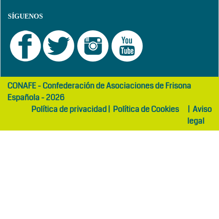
SÍGUENOS
girls
maltepe
CONAFE - Confederación de Asociaciones de Frisona
abaya
otel
Española - 2026
Política de privacidad
|
Política de Cookies
|
Aviso
legal