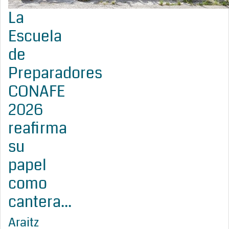
La
Escuela
de
Preparadores
CONAFE
2026
reafirma
su
papel
como
cantera...
Araitz