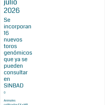
julio
2026
Se
incorporan
16
nuevos
toros
genómicos
que ya se
pueden
consultar
en
SINBAD
0
Animales
calificados EX y MB