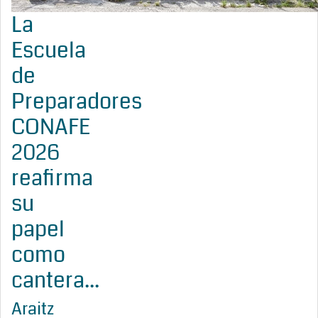
La
Escuela
de
Preparadores
CONAFE
2026
reafirma
su
papel
como
cantera...
Araitz