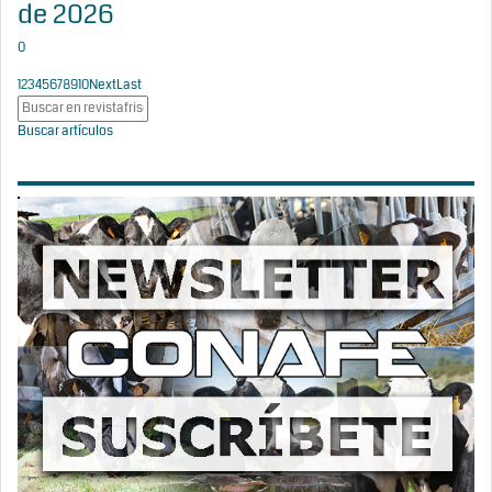
de 2026
0
1
2
3
4
5
6
7
8
9
10
Next
Last
Buscar artículos