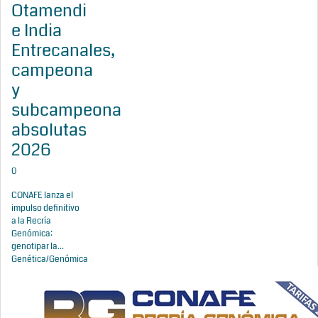
Otamendi
e India
Entrecanales,
campeona
y
subcampeona
absolutas
2026
0
CONAFE lanza el
impulso definitivo
a la Recría
Genómica:
genotipar la...
Genética/Genómica