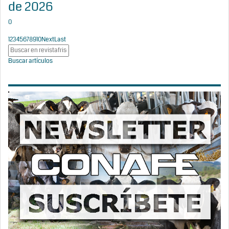
de 2026
0
1
2
3
4
5
6
7
8
9
10
Next
Last
Buscar artículos