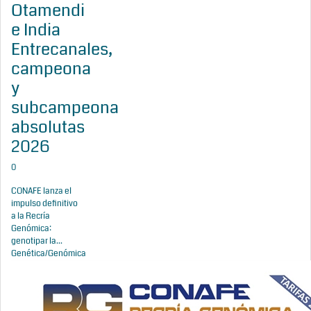
Otamendi
e India
Entrecanales,
campeona
y
subcampeona
absolutas
2026
0
CONAFE lanza el
impulso definitivo
a la Recría
Genómica:
genotipar la...
Genética/Genómica