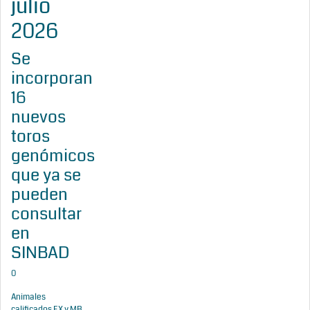
julio
2026
Se
incorporan
16
nuevos
toros
genómicos
que ya se
pueden
consultar
en
SINBAD
0
Animales
calificados EX y MB