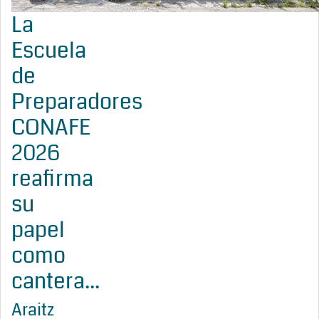
La
Escuela
de
Preparadores
CONAFE
2026
reafirma
su
papel
como
cantera...
Araitz