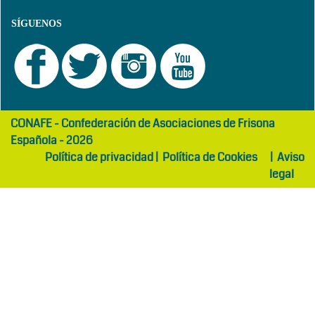
SÍGUENOS
girls
maltepe
CONAFE - Confederación de Asociaciones de Frisona
abaya
otel
Española - 2026
Política de privacidad
|
Política de Cookies
|
Aviso
legal