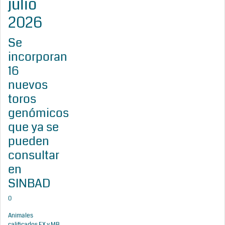
julio
2026
Se
incorporan
16
nuevos
toros
genómicos
que ya se
pueden
consultar
en
SINBAD
0
Animales
calificados EX y MB