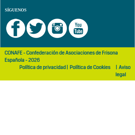
SÍGUENOS
girls
maltepe
CONAFE - Confederación de Asociaciones de Frisona
abaya
otel
Española - 2026
Política de privacidad
|
Política de Cookies
|
Aviso
legal