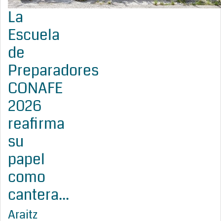
La
Escuela
de
Preparadores
CONAFE
2026
reafirma
su
papel
como
cantera...
Araitz