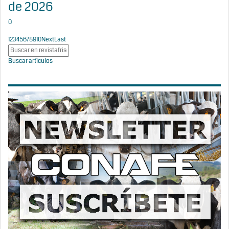
de 2026
0
1
2
3
4
5
6
7
8
9
10
Next
Last
Buscar artículos