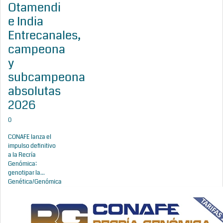
Otamendi
e India
Entrecanales,
campeona
y
subcampeona
absolutas
2026
0
CONAFE lanza el
impulso definitivo
a la Recría
Genómica:
genotipar la...
Genética/Genómica