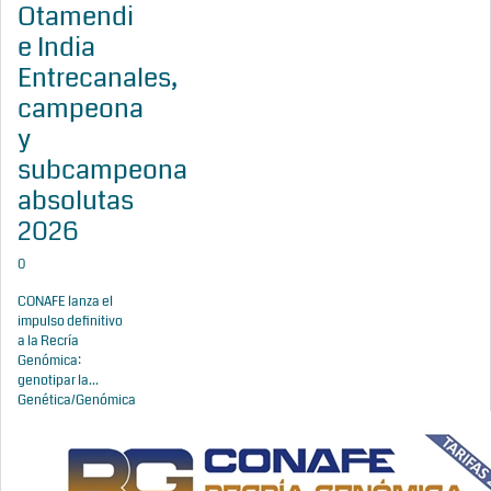
Otamendi
e India
Entrecanales,
campeona
y
subcampeona
absolutas
2026
0
CONAFE lanza el
impulso definitivo
a la Recría
Genómica:
genotipar la...
Genética/Genómica