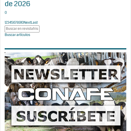
de 2026
0
1
2
3
4
5
6
7
8
9
10
Next
Last
Buscar artículos