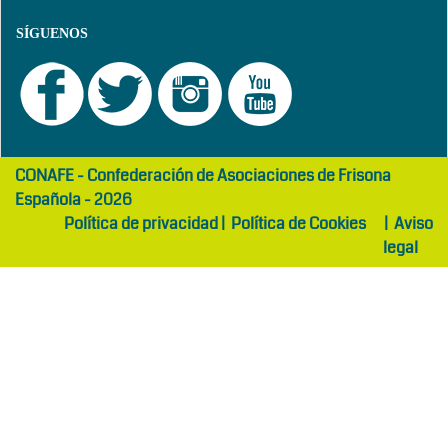
SÍGUENOS
girls
maltepe
CONAFE - Confederación de Asociaciones de Frisona
abaya
otel
Española - 2026
Política de privacidad
|
Política de Cookies
|
Aviso
legal