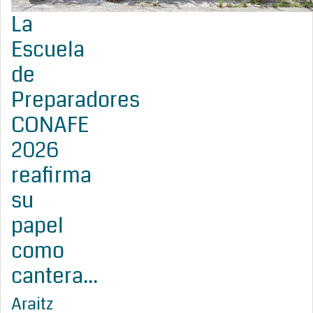
La
Escuela
de
Preparadores
CONAFE
2026
reafirma
su
papel
como
cantera...
Araitz