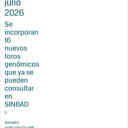
julio
2026
Se
incorporan
16
nuevos
toros
genómicos
que ya se
pueden
consultar
en
SINBAD
0
Animales
calificados EX y MB