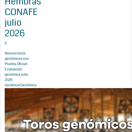
Hembras
CONAFE
julio
2026
0
Nuevos toros
genómicos con
Prueba Oficial:
Evaluación
genómica julio
2026
Genética/Genómica