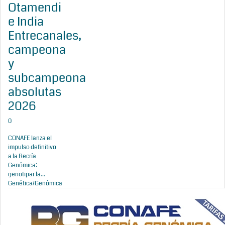
Otamendi
e India
Entrecanales,
campeona
y
subcampeona
absolutas
2026
0
CONAFE lanza el
impulso definitivo
a la Recría
Genómica:
genotipar la...
Genética/Genómica