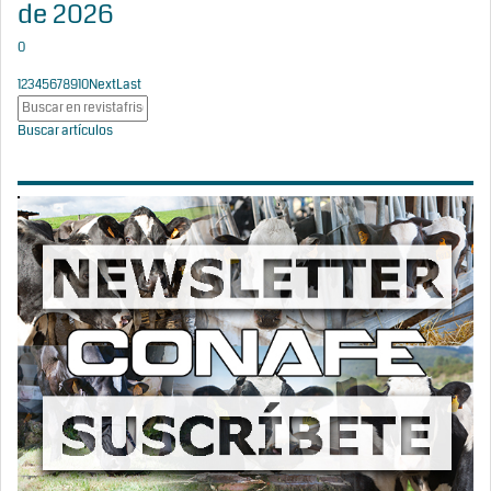
de 2026
0
1
2
3
4
5
6
7
8
9
10
Next
Last
Buscar artículos