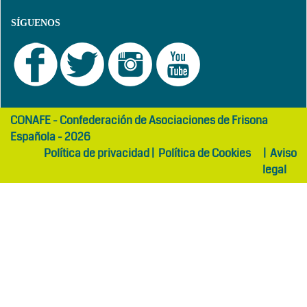
SÍGUENOS
girls
maltepe
CONAFE - Confederación de Asociaciones de Frisona
abaya
otel
Española - 2026
Política de privacidad
|
Política de Cookies
|
Aviso
legal