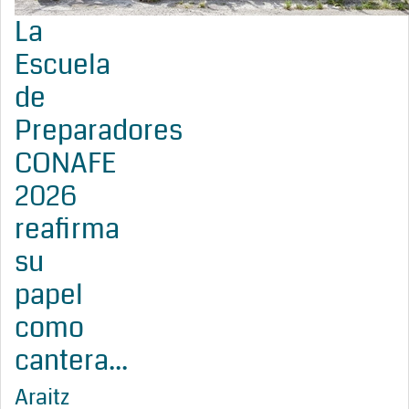
La
Escuela
de
Preparadores
CONAFE
2026
reafirma
su
papel
como
cantera...
Araitz