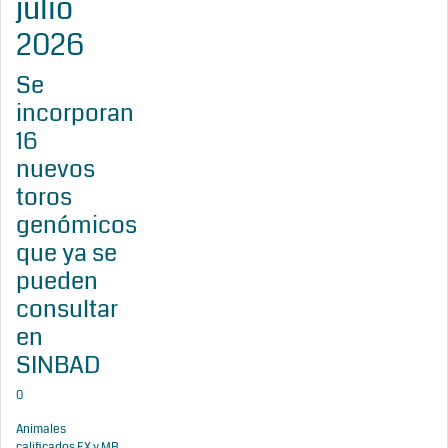
julio
2026
Se
incorporan
16
nuevos
toros
genómicos
que ya se
pueden
consultar
en
SINBAD
0
Animales
calificados EX y MB