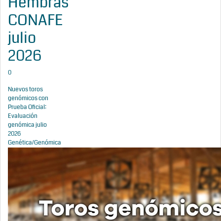
Hembras
CONAFE
julio
2026
0
Nuevos toros
genómicos con
Prueba Oficial:
Evaluación
genómica julio
2026
Genética/Genómica