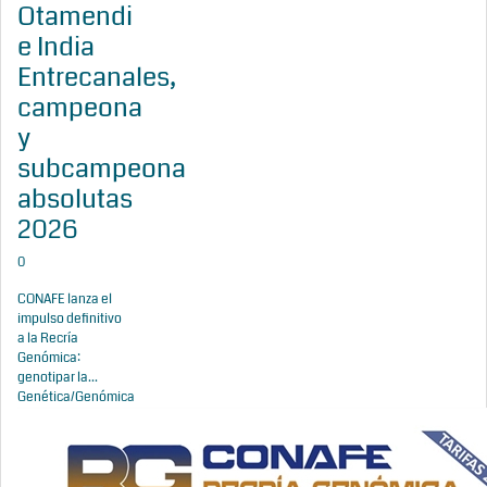
Otamendi
e India
Entrecanales,
campeona
y
subcampeona
absolutas
2026
0
CONAFE lanza el
impulso definitivo
a la Recría
Genómica:
genotipar la...
Genética/Genómica