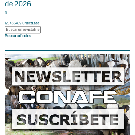
de 2026
0
1
2
3
4
5
6
7
8
9
10
Next
Last
Buscar artículos