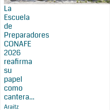
La
Escuela
de
Preparadores
CONAFE
2026
reafirma
su
papel
como
cantera...
Araitz