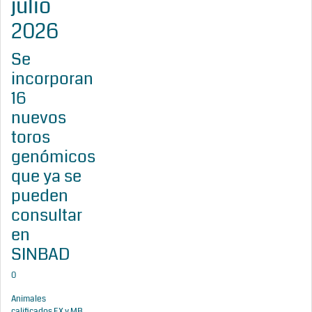
julio
2026
Se
incorporan
16
nuevos
toros
genómicos
que ya se
pueden
consultar
en
SINBAD
0
Animales
calificados EX y MB