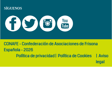
SÍGUENOS
girls
maltepe
CONAFE - Confederación de Asociaciones de Frisona
abaya
otel
Española - 2026
Política de privacidad
|
Política de Cookies
|
Aviso
legal