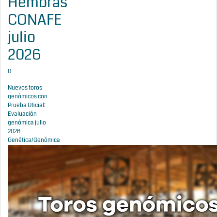
Hembras
CONAFE
julio
2026
0
Nuevos toros
genómicos con
Prueba Oficial:
Evaluación
genómica julio
2026
Genética/Genómica