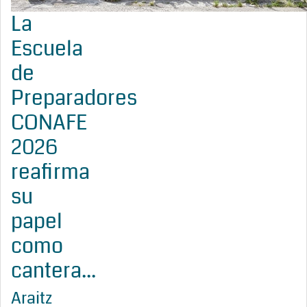
La
Escuela
de
Preparadores
CONAFE
2026
reafirma
su
papel
como
cantera...
Araitz