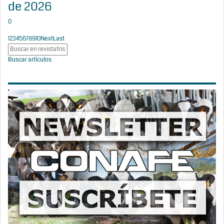
de 2026
0
1
2
3
4
5
6
7
8
9
10
Next
Last
Buscar artículos