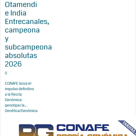
Otamendi
e India
Entrecanales,
campeona
y
subcampeona
absolutas
2026
0
CONAFE lanza el
impulso definitivo
a la Recría
Genómica:
genotipar la...
Genética/Genómica