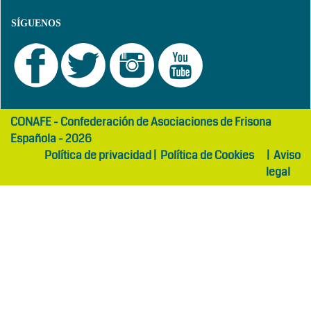
SÍGUENOS
girls
maltepe
CONAFE - Confederación de Asociaciones de Frisona
abaya
otel
Española - 2026
Política de privacidad
|
Política de Cookies
|
Aviso
legal