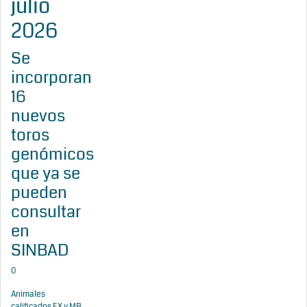
julio
2026
Se
incorporan
16
nuevos
toros
genómicos
que ya se
pueden
consultar
en
SINBAD
0
Animales
calificados EX y MB