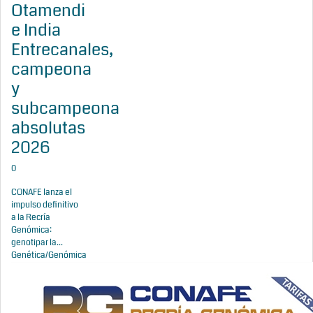
Otamendi
e India
Entrecanales,
campeona
y
subcampeona
absolutas
2026
0
CONAFE lanza el
impulso definitivo
a la Recría
Genómica:
genotipar la...
Genética/Genómica