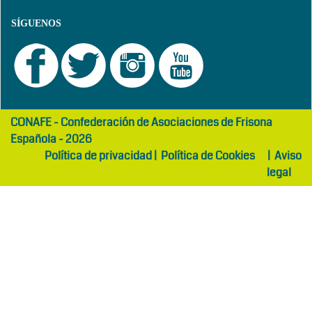
SÍGUENOS
girls
maltepe
CONAFE - Confederación de Asociaciones de Frisona
abaya
otel
Española - 2026
Política de privacidad
|
Política de Cookies
|
Aviso
legal