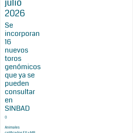
julio
2026
Se
incorporan
16
nuevos
toros
genómicos
que ya se
pueden
consultar
en
SINBAD
0
Animales
calificados EX y MB