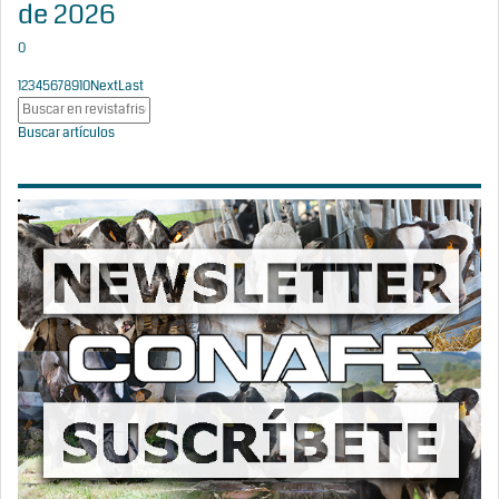
de 2026
0
1
2
3
4
5
6
7
8
9
10
Next
Last
Buscar artículos