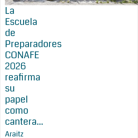
La
Escuela
de
Preparadores
CONAFE
2026
reafirma
su
papel
como
cantera...
Araitz