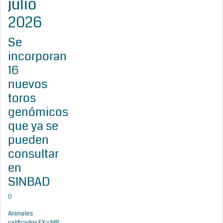
julio
2026
Se
incorporan
16
nuevos
toros
genómicos
que ya se
pueden
consultar
en
SINBAD
0
Animales
calificados EX y MB