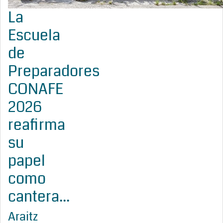
La
Escuela
de
Preparadores
CONAFE
2026
reafirma
su
papel
como
cantera...
Araitz