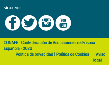
SÍGUENOS
girls
maltepe
CONAFE - Confederación de Asociaciones de Frisona
abaya
otel
Española - 2026
Política de privacidad
|
Política de Cookies
|
Aviso
legal