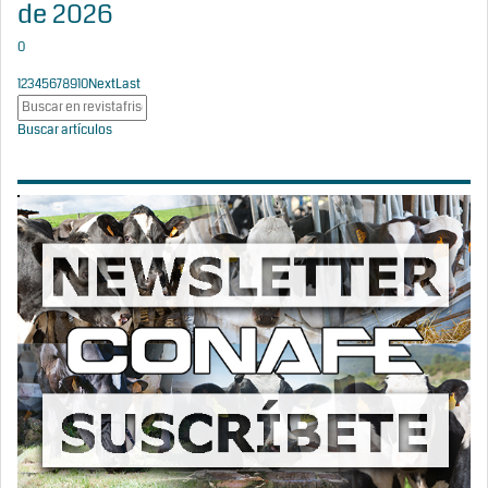
de 2026
0
1
2
3
4
5
6
7
8
9
10
Next
Last
Buscar artículos