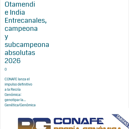
Otamendi
e India
Entrecanales,
campeona
y
subcampeona
absolutas
2026
0
CONAFE lanza el
impulso definitivo
a la Recría
Genómica:
genotipar la...
Genética/Genómica