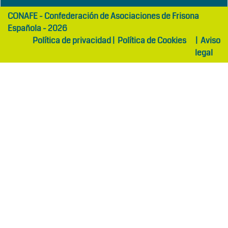
girls
maltepe
CONAFE - Confederación de Asociaciones de Frisona
abaya
otel
Española - 2026
Política de privacidad
|
Política de Cookies
|
Aviso
legal