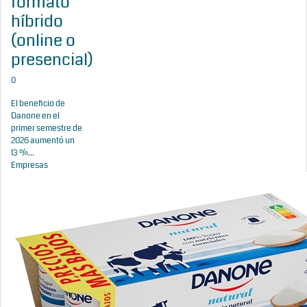
formato
híbrido
(online o
presencial)
0
El beneficio de
Danone en el
primer semestre de
2026 aumentó un
13 %...
Empresas