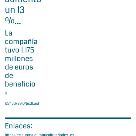
un 13
%...
La
compañía
tuvo 1.175
millones
de euros
de
beneficio
0
1
2
3
4
5
6
7
8
9
10
Next
Last
Enlaces:
https://ec.europa.eu/agriculture/index_es