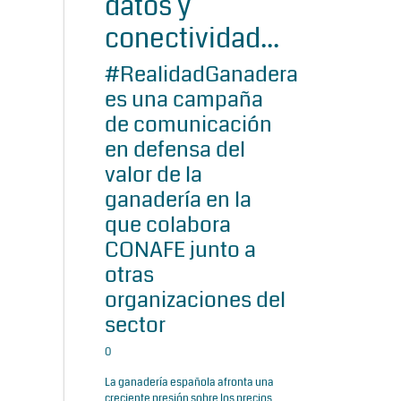
datos y
conectividad...
#RealidadGanadera
es una campaña
de comunicación
en defensa del
valor de la
ganadería en la
que colabora
CONAFE junto a
otras
organizaciones del
sector
0
La ganadería española afronta una
creciente presión sobre los precios