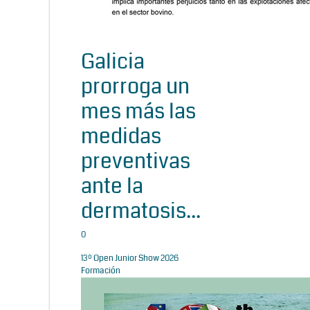
Galicia
prorroga un
mes más las
medidas
preventivas
ante la
dermatosis...
0
13º Open Junior Show 2026
Formación