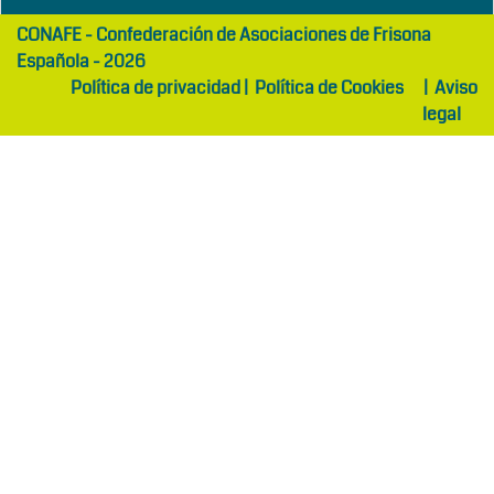
girls
maltepe
CONAFE - Confederación de Asociaciones de Frisona
abaya
otel
Española - 2026
Política de privacidad
|
Política de Cookies
|
Aviso
legal