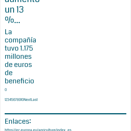
un 13
%...
La
compañía
tuvo 1.175
millones
de euros
de
beneficio
0
1
2
3
4
5
6
7
8
9
10
Next
Last
Enlaces:
https://ec.europa.eu/agriculture/index_es