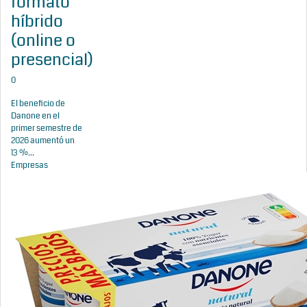
formato
híbrido
(online o
presencial)
0
El beneficio de
Danone en el
primer semestre de
2026 aumentó un
13 %...
Empresas