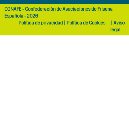
girls
maltepe
CONAFE - Confederación de Asociaciones de Frisona
abaya
otel
Española - 2026
Política de privacidad
|
Política de Cookies
|
Aviso
legal