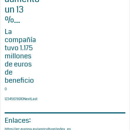
un 13
%...
La
compañía
tuvo 1.175
millones
de euros
de
beneficio
0
1
2
3
4
5
6
7
8
9
10
Next
Last
Enlaces:
https://ec.europa.eu/agriculture/index_es