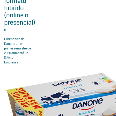
formato
híbrido
(online o
presencial)
0
El beneficio de
Danone en el
primer semestre de
2026 aumentó un
13 %...
Empresas