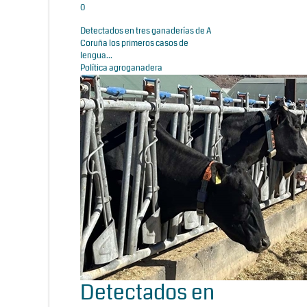
0
Detectados en tres ganaderías de A
Coruña los primeros casos de
lengua...
Política agroganadera
Detectados en