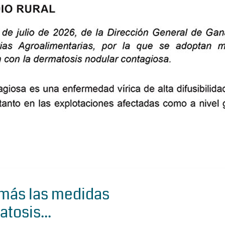
 más las medidas
tosis...