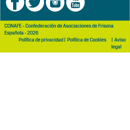
girls
maltepe
CONAFE - Confederación de Asociaciones de Frisona
abaya
otel
Española - 2026
Política de privacidad
|
Política de Cookies
|
Aviso
legal