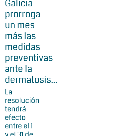
Galicia
prorroga
un mes
más las
medidas
preventivas
ante la
dermatosis...
La
resolución
tendrá
efecto
entre el 1
y el 31 de