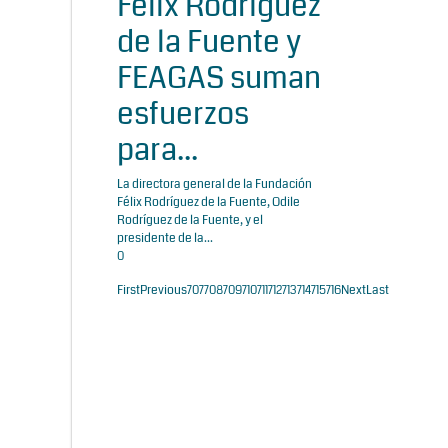
Félix Rodríguez
de la Fuente y
FEAGAS suman
esfuerzos
para...
La directora general de la Fundación
Félix Rodríguez de la Fuente, Odile
Rodríguez de la Fuente, y el
presidente de la...
0
First
Previous
707
708
709
710
711
712
713
714
715
716
Next
Last