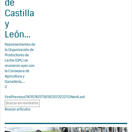
de
Castilla
y
León...
Representantes de
la Organización de
Productores de
Leche (OPL) se
reunieron ayer con
la Consejera de
Agricultura y
Ganadería,...
0
First
Previous
714
715
716
717
718
719
720
721
722
723
Next
Last
Buscar artículos