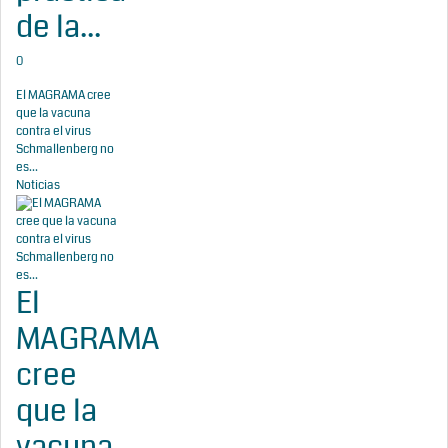
de la...
0
El MAGRAMA cree
que la vacuna
contra el virus
Schmallenberg no
es...
Noticias
El
MAGRAMA
cree
que la
vacuna