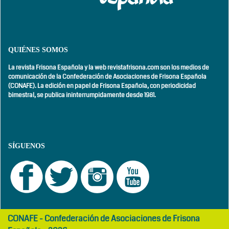
QUIÉNES SOMOS
La revista Frisona Española y la web revistafrisona.com son los medios de
comunicación de la Confederación de Asociaciones de Frisona Española
(CONAFE). La edición en papel de Frisona Española, con
periodicidad
bimestral,
se publica ininterrumpidamente desde 1981.
SÍGUENOS
girls
maltepe
CONAFE - Confederación de Asociaciones de Frisona
abaya
otel