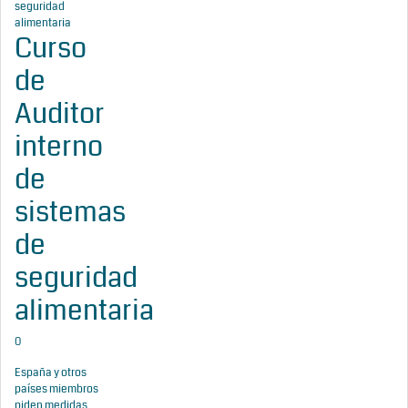
Curso
de
Auditor
interno
de
sistemas
de
seguridad
alimentaria
0
España y otros
países miembros
piden medidas