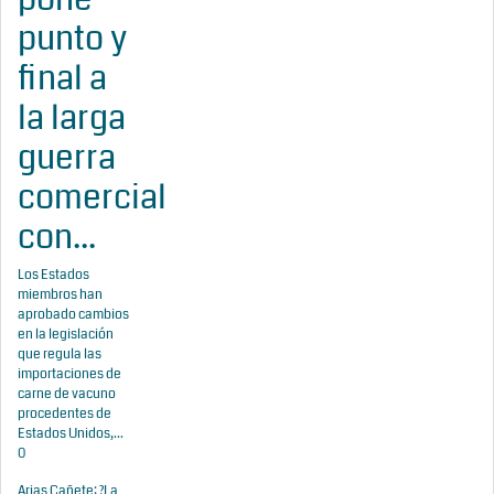
punto y
final a
la larga
guerra
comercial
con...
Los Estados
miembros han
aprobado cambios
en la legislación
que regula las
importaciones de
carne de vacuno
procedentes de
Estados Unidos,...
0
Arias Cañete: ?La