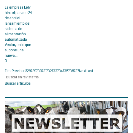
La empresa Lely
hizo el pasado 24
de abril el
lanzamiento del
sistema de
alimentación
automatizada
Vector, en lo que
supone una
nueva...
0
First
Previous
728
729
730
731
732
733
734
735
736
737
Next
Last
Buscar artículos