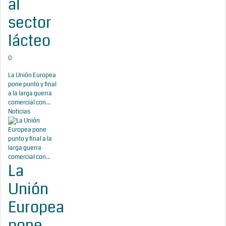
al
sector
lácteo
0
La Unión Europea
pone punto y final
a la larga guerra
comercial con...
Noticias
La
Unión
Europea
pone