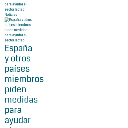
para ayudar al
sector lácteo
Noticias
España
y otros
países
miembros
piden
medidas
para
ayudar