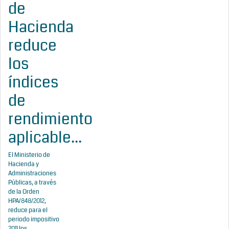
de
Hacienda
reduce
los
índices
de
rendimiento
aplicable...
El Ministerio de
Hacienda y
Administraciones
Públicas, a través
de la Orden
HPA/848/2012,
reduce para el
periodo impositivo
2011 los...