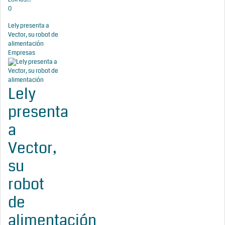
0
Lely presenta a
Vector, su robot de
alimentación
Empresas
Lely
presenta
a
Vector,
su
robot
de
alimentación