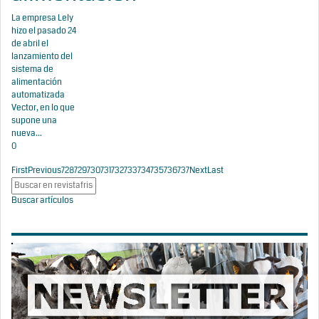
La empresa Lely
hizo el pasado 24
de abril el
lanzamiento del
sistema de
alimentación
automatizada
Vector, en lo que
supone una
nueva...
0
First
Previous
728
729
730
731
732
733
734
735
736
737
Next
Last
Buscar artículos