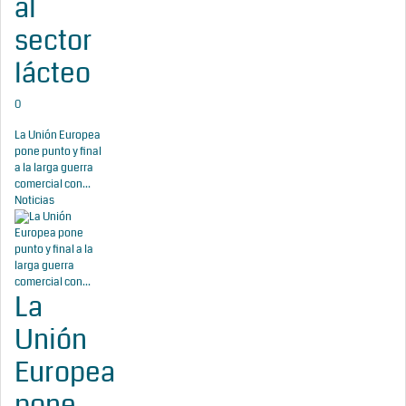
al
sector
lácteo
0
La Unión Europea
pone punto y final
a la larga guerra
comercial con...
Noticias
La
Unión
Europea
pone