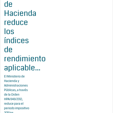
de
Hacienda
reduce
los
índices
de
rendimiento
aplicable...
El Ministerio de
Hacienda y
Administraciones
Públicas, a través
de la Orden
HPA/848/2012,
reduce para el
periodo impositivo
2011 los...