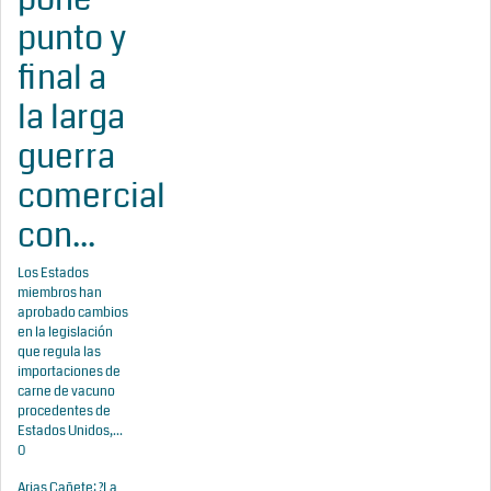
punto y
final a
la larga
guerra
comercial
con...
Los Estados
miembros han
aprobado cambios
en la legislación
que regula las
importaciones de
carne de vacuno
procedentes de
Estados Unidos,...
0
Arias Cañete: ?La