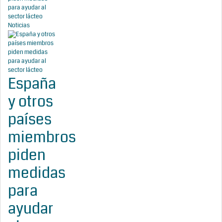
para ayudar al
sector lácteo
Noticias
España
y otros
países
miembros
piden
medidas
para
ayudar