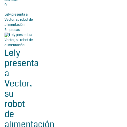
0
Lely presenta a
Vector, su robot de
alimentación
Empresas
Lely
presenta
a
Vector,
su
robot
de
alimentación