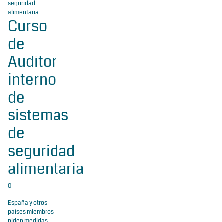
Curso
de
Auditor
interno
de
sistemas
de
seguridad
alimentaria
0
España y otros
países miembros
piden medidas