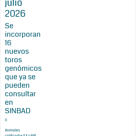
julio
2026
Se
incorporan
16
nuevos
toros
genómicos
que ya se
pueden
consultar
en
SINBAD
0
Animales
calificados EX y MB