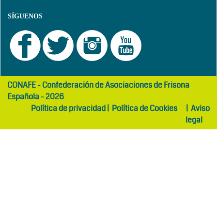
SÍGUENOS
girls
maltepe
CONAFE - Confederación de Asociaciones de Frisona
abaya
otel
Española - 2026
Política de privacidad
|
Política de Cookies
|
Aviso
legal