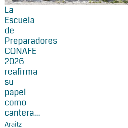
La
Escuela
de
Preparadores
CONAFE
2026
reafirma
su
papel
como
cantera...
Araitz