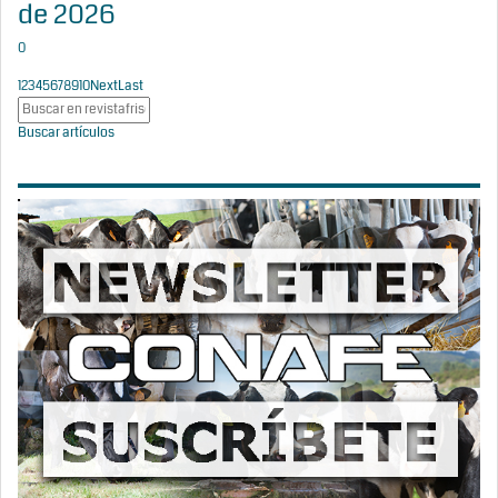
de 2026
0
1
2
3
4
5
6
7
8
9
10
Next
Last
Buscar artículos