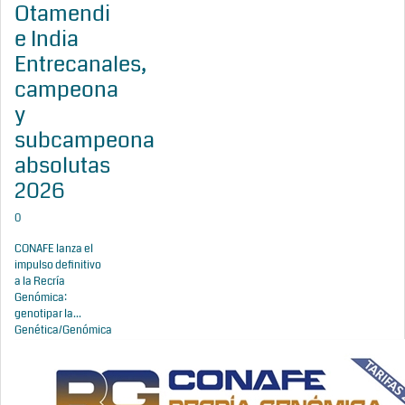
Otamendi
e India
Entrecanales,
campeona
y
subcampeona
absolutas
2026
0
CONAFE lanza el
impulso definitivo
a la Recría
Genómica:
genotipar la...
Genética/Genómica