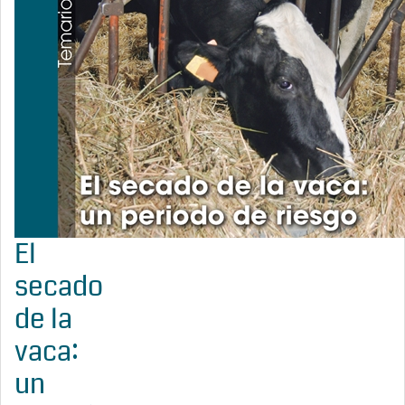
El
secado
de la
vaca:
un