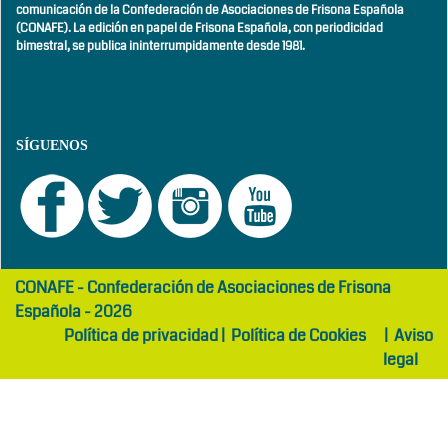
comunicación de la Confederación de Asociaciones de Frisona Española
(CONAFE). La edición en papel de Frisona Española, con
periodicidad
bimestral,
se publica ininterrumpidamente desde 1981.
SÍGUENOS
girls
maltepe
CONAFE - Confederación de Asociaciones de Frisona
abaya
otel
Española - 2026
Política de privacidad
|
Política de Cookies
|
Aviso
legal