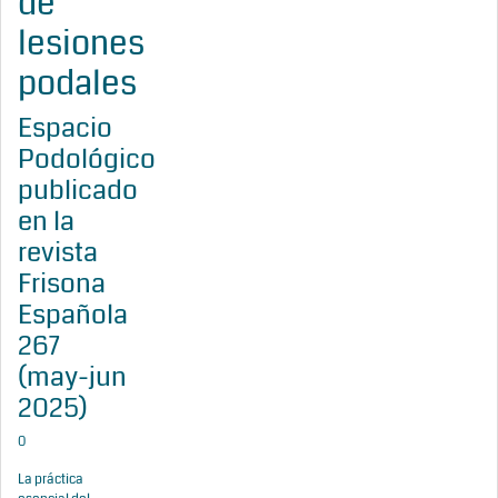
de
lesiones
podales
Espacio
Podológico
publicado
en la
revista
Frisona
Española
267
(may-jun
2025)
0
La práctica