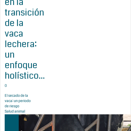
en la
transición
de la
vaca
lechera:
un
enfoque
holístico...
0
El secado de la
vaca: un periodo
de riesgo
Salud animal