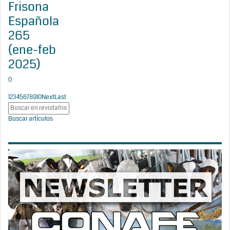
Frisona
Española
265
(ene-feb
2025)
0
1
2
3
4
5
6
7
8
9
10
Next
Last
Buscar artículos