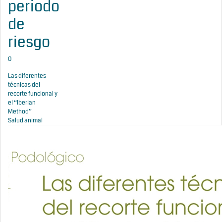
periodo
de
riesgo
0
Las diferentes
técnicas del
recorte funcional y
el “Iberian
Method”
Salud animal