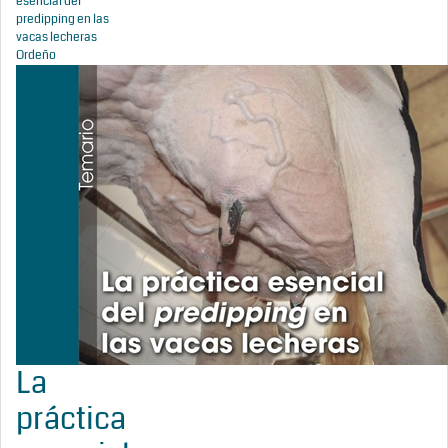
esencial del
predipping en las
vacas lecheras
Ordeño
La
práctica