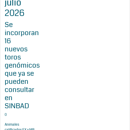
julio
2026
Se
incorporan
16
nuevos
toros
genómicos
que ya se
pueden
consultar
en
SINBAD
0
Animales
calificados EX y MB