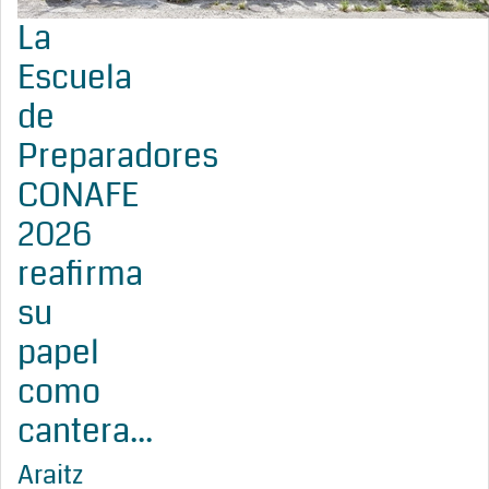
La
Escuela
de
Preparadores
CONAFE
2026
reafirma
su
papel
como
cantera...
Araitz