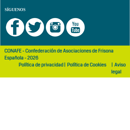
SÍGUENOS
girls
maltepe
CONAFE - Confederación de Asociaciones de Frisona
abaya
otel
Española - 2026
Política de privacidad
|
Política de Cookies
|
Aviso
legal