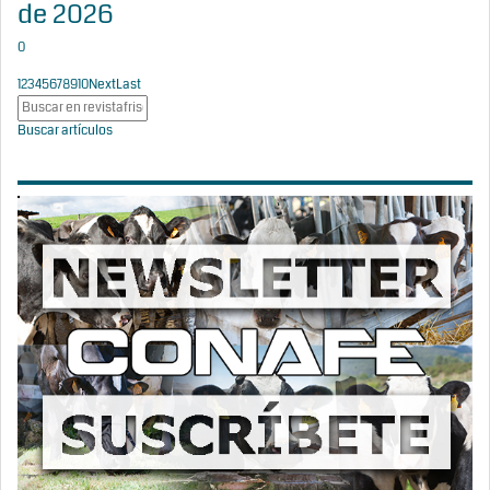
de 2026
0
1
2
3
4
5
6
7
8
9
10
Next
Last
Buscar artículos