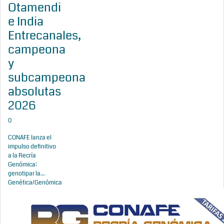
Otamendi
e India
Entrecanales,
campeona
y
subcampeona
absolutas
2026
0
CONAFE lanza el
impulso definitivo
a la Recría
Genómica:
genotipar la...
Genética/Genómica