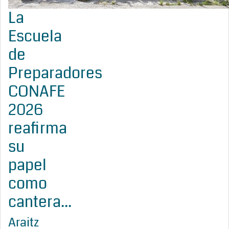
La
Escuela
de
Preparadores
CONAFE
2026
reafirma
su
papel
como
cantera...
Araitz