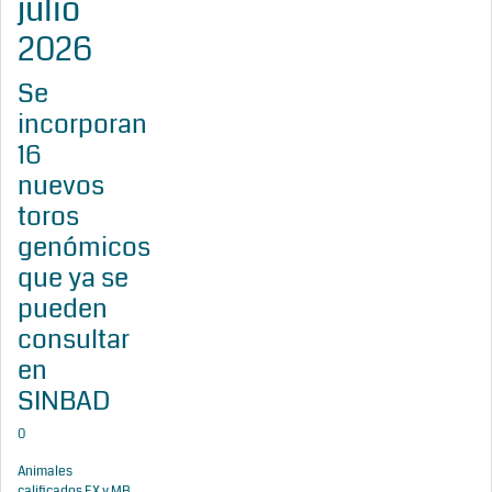
julio
2026
Se
incorporan
16
nuevos
toros
genómicos
que ya se
pueden
consultar
en
SINBAD
0
Animales
calificados EX y MB