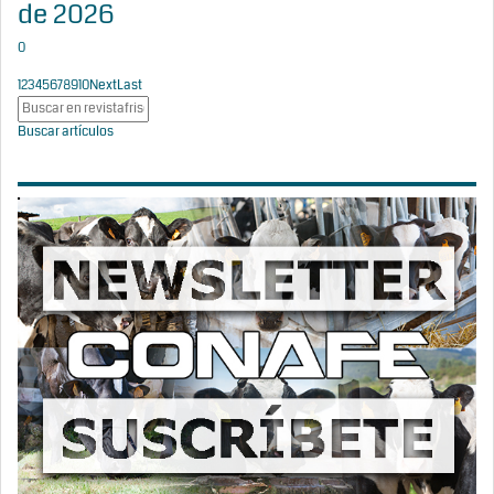
de 2026
0
1
2
3
4
5
6
7
8
9
10
Next
Last
Buscar artículos