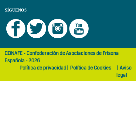
SÍGUENOS
girls
maltepe
CONAFE - Confederación de Asociaciones de Frisona
abaya
otel
Española - 2026
Política de privacidad
|
Política de Cookies
|
Aviso
legal