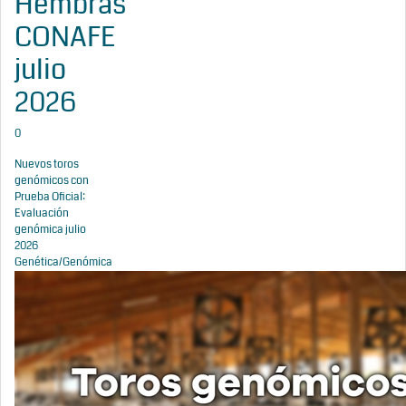
Hembras
CONAFE
julio
2026
0
Nuevos toros
genómicos con
Prueba Oficial:
Evaluación
genómica julio
2026
Genética/Genómica