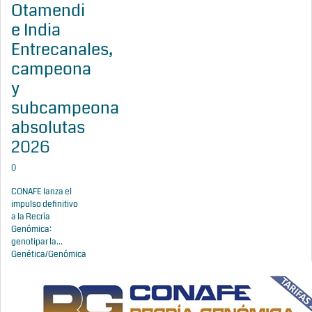
Otamendi
e India
Entrecanales,
campeona
y
subcampeona
absolutas
2026
0
CONAFE lanza el
impulso definitivo
a la Recría
Genómica:
genotipar la...
Genética/Genómica