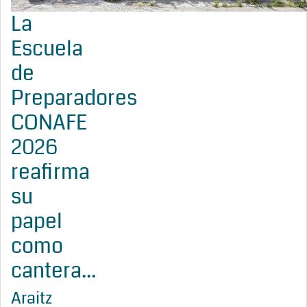
La
Escuela
de
Preparadores
CONAFE
2026
reafirma
su
papel
como
cantera...
Araitz