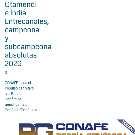
Otamendi
e India
Entrecanales,
campeona
y
subcampeona
absolutas
2026
0
CONAFE lanza el
impulso definitivo
a la Recría
Genómica:
genotipar la...
Genética/Genómica