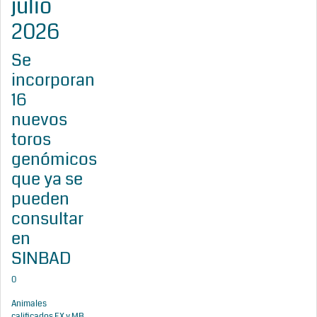
julio
2026
Se
incorporan
16
nuevos
toros
genómicos
que ya se
pueden
consultar
en
SINBAD
0
Animales
calificados EX y MB