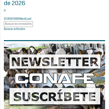
de 2026
0
1
2
3
4
5
6
7
8
9
10
Next
Last
Buscar artículos