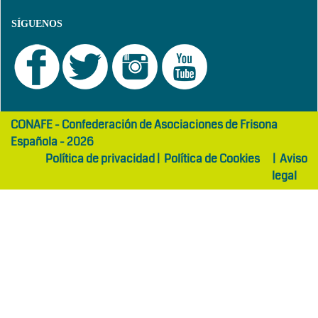
SÍGUENOS
girls
maltepe
CONAFE - Confederación de Asociaciones de Frisona
abaya
otel
Española - 2026
Política de privacidad
|
Política de Cookies
|
Aviso
legal