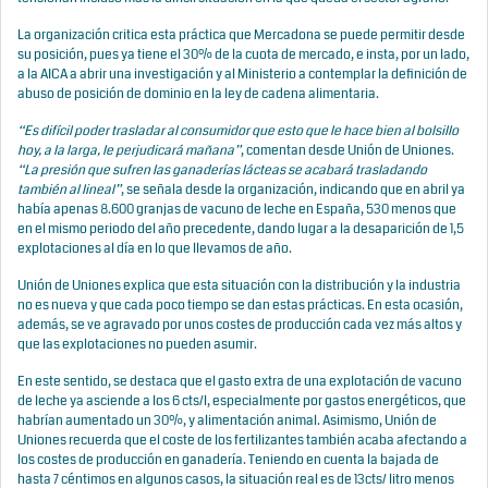
La organización critica esta práctica que Mercadona se puede permitir desde
su posición, pues ya tiene el 30% de la cuota de mercado, e insta, por un lado,
a la AICA a abrir una investigación y al Ministerio a contemplar la definición de
abuso de posición de dominio en la ley de cadena alimentaria.
“Es difícil poder trasladar al consumidor que esto que le hace bien al bolsillo
hoy, a la larga, le perjudicará mañana”
, comentan desde Unión de Uniones.
“La presión que sufren las ganaderías lácteas se acabará trasladando
también al lineal”
, se señala desde la organización, indicando que en abril ya
había apenas 8.600 granjas de vacuno de leche en España, 530 menos que
en el mismo periodo del año precedente, dando lugar a la desaparición de 1,5
explotaciones al día en lo que llevamos de año.
Unión de Uniones explica que esta situación con la distribución y la industria
no es nueva y que cada poco tiempo se dan estas prácticas. En esta ocasión,
además, se ve agravado por unos costes de producción cada vez más altos y
que las explotaciones no pueden asumir.
En este sentido, se destaca que el gasto extra de una explotación de vacuno
de leche ya asciende a los 6 cts/l, especialmente por gastos energéticos, que
habrían aumentado un 30%, y alimentación animal. Asimismo, Unión de
Uniones recuerda que el coste de los fertilizantes también acaba afectando a
los costes de producción en ganadería. Teniendo en cuenta la bajada de
hasta 7 céntimos en algunos casos, la situación real es de 13cts/ litro menos