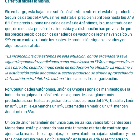
Carrefour hiciera lo mismo.
Sin embargo, esta bajada se sufrió más fuertemente en el eslabón productor.
Según los datos del MAPA, a nivel estatal, el precio en abril bajó hasta los 0,49
€/l. Este precio supone una caída de más de 4 céntimos, lo que se traduce en
que, de media, la presión de la industria y la distribución han provocado que
los precios percibidos por los ganaderos de vacuno de leche hayan caído un
9% en un contexto donde los costes de producción siguen elevados y en
algunos casos al alza.
“Es inconcebible que estemos en esta situación, donde al ganadero se le
siguen imponiendo condiciones como reducir casi un 10% sus ingresos de un
mes para otro cuando ningún coste de producción ha aflojado. La industria y
la distribución están ahogando al sector productor, se siguen aprovechando
del eslabón más débil de la cadena”
, indican desde la organización.
Por Comunidades Autónomas, Unión de Uniones pone de manifiesto que la
industria ha golpeado más fuerte en algunas de las regiones más
productoras, con Galicia, registrando caídas de precio del 12%, Castilla y León
un 10%, Castilla-La Mancha un 11%, Extremadura y Madrid un 8% menos y
Andalucía un 6%.
Unión de Uniones también denuncia que, en Galicia, varios fabricantes para
Mercadona, están planteando para este trimestre ofertas de contrato que,
ajenas a la realidad de las granjas, de nuevo plantean bajadas similares y que
tensionan incluso más la difícil situación en la que queda el sector agrario.