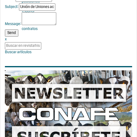
posiciones
Subject:
enfrentadas
a pocas
horas de
renovar sus
Message:
contratos
x
Buscar artículos