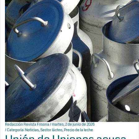
Redacción Revista Frisona
/ martes, 2 de junio de 2026
/ Categoría:
Noticias
,
Sector lácteo
,
Precio de la leche