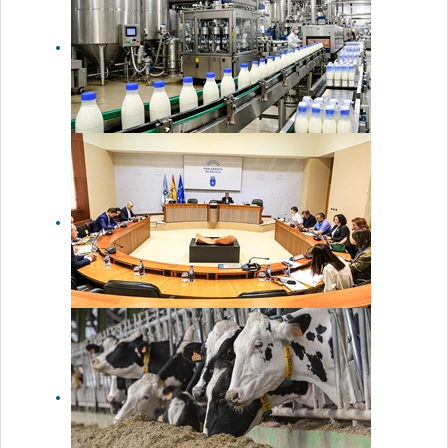
Acusan a la
industria
láctea de
ignorar el
aumento de
costes en la
renovación
de contratos
El
Parlamento
de Galicia
creará una
comisión
sobre el
sector lácteo
tras la