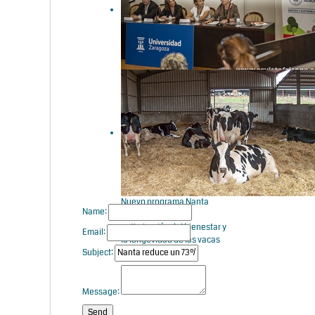
terneras
Cerca de 100 expertos
debaten en Zaragoza sobre
el reto de la sostenibilidad
del sector ganadero
Nuevo programa Nanta
Name:
Dairy Start para la
optimización del bienestar y
Email:
la longevidad de las vacas
Subject:
lecheras
Message: