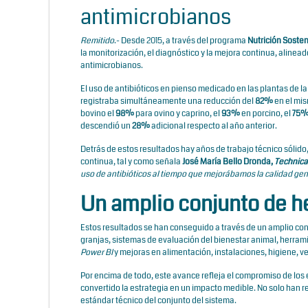
antimicrobianos
Remitido
.- Desde 2015, a través del programa
Nutrición Sosten
la monitorización, el diagnóstico y la mejora continua, alinea
antimicrobianos.
El uso de antibióticos en pienso medicado en las plantas de 
registraba simultáneamente una reducción del
82%
en el mis
bovino el
98%
para ovino y caprino, el
93%
en porcino, el
75
descendió un
28%
adicional respecto al año anterior.
Detrás de estos resultados hay años de trabajo técnico sólid
continua, tal y como señala
José María Bello Dronda,
Technica
uso de antibióticos al tiempo que mejorábamos la calidad gene
Un amplio conjunto de h
Estos resultados se han conseguido a través de un amplio con
granjas, sistemas de evaluación del bienestar animal, herrami
Power BI
y mejoras en alimentación, instalaciones, higiene, ve
Por encima de todo, este avance refleja el compromiso de los
convertido la estrategia en un impacto medible. No solo han r
estándar técnico del conjunto del sistema.