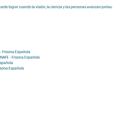
ede lograr cuando la visión, la ciencia y las personas avanzan juntas.
- Frisona Española
NAFE - Frisona Española
Española
isona Española