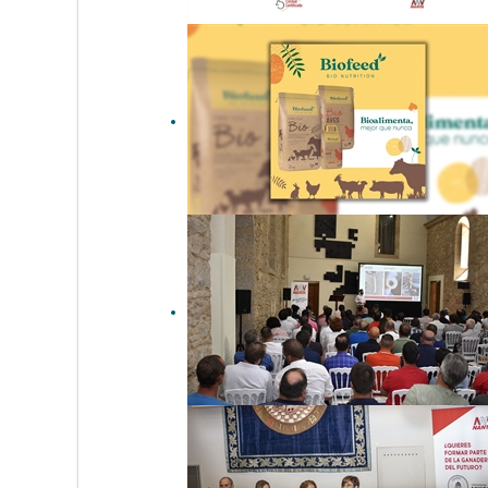
Nanta reduce un 85% el uso
de antibióticos en sus
piensos gracias al proyecto
Nutrición Sostenible
Biofeed: la apuesta de
Nanta por una producción
ecológica de calidad
El III Simposio
#RecríaconPrima profundiza
en cómo maximizar el
bienestar animal de las