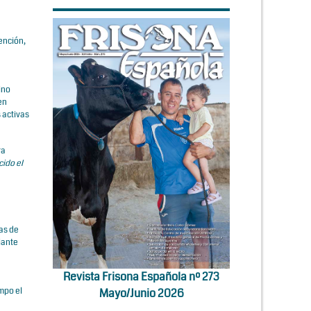
ención,
ino
en
 activas
ra
cido el
as de
iante
Revista Frisona Española nº 273
mpo el
Mayo/Junio 2026