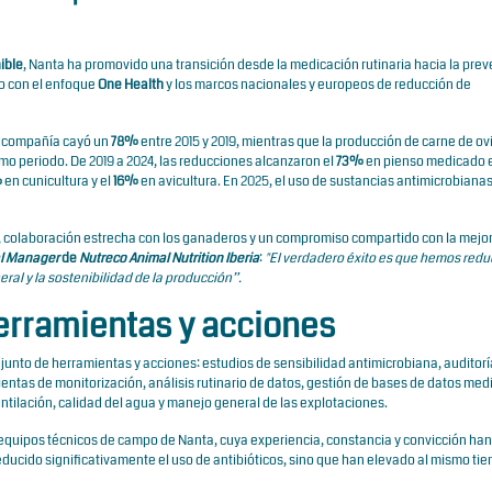
ible
, Nanta ha promovido una transición desde la medicación rutinaria hacia la prev
do con el enfoque
One Health
y los marcos nacionales y europeos de reducción de
la compañía cayó un
78%
entre 2015 y 2019, mientras que la producción de carne de ov
mo periodo. De 2019 a 2024, las reducciones alcanzaron el
73%
en pienso medicado 
%
en cunicultura y el
16%
en avicultura. En 2025, el uso de sustancias antimicrobianas
o, colaboración estrecha con los ganaderos y un compromiso compartido con la mejo
l Manager
de
Nutreco Animal Nutrition Iberia
:
"El verdadero éxito es que hemos redu
ral y la sostenibilidad de la producción”.
erramientas y acciones
junto de herramientas y acciones: estudios de sensibilidad antimicrobiana, auditorí
entas de monitorización, análisis rutinario de datos, gestión de bases de datos med
ntilación, calidad del agua y manejo general de las explotaciones.
 equipos técnicos de campo de Nanta, cuya experiencia, constancia y convicción han
educido significativamente el uso de antibióticos, sino que han elevado al mismo tie