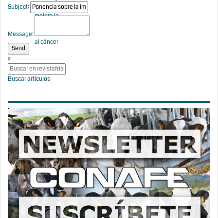
Subject:
lácteos
mejora la
respuesta
inmunitaria
Message:
al cáncer
x
Buscar artículos