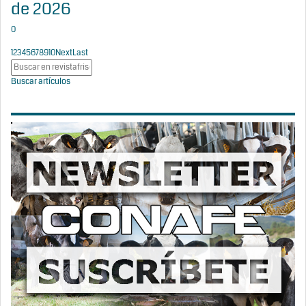
de 2026
0
1
2
3
4
5
6
7
8
9
10
Next
Last
Buscar artículos