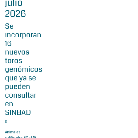
julio
2026
Se
incorporan
16
nuevos
toros
genómicos
que ya se
pueden
consultar
en
SINBAD
0
Animales
calificados EX y MB