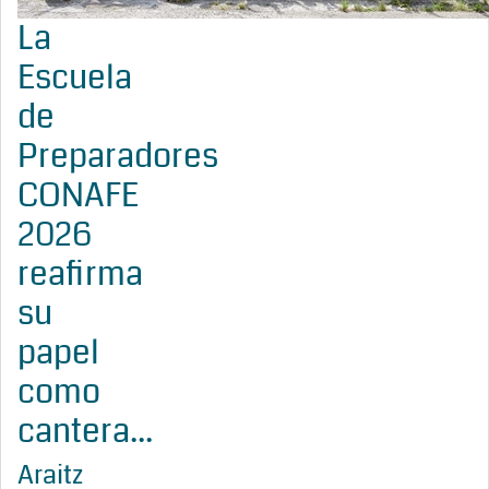
La
Escuela
de
Preparadores
CONAFE
2026
reafirma
su
papel
como
cantera...
Araitz