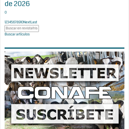
de 2026
0
1
2
3
4
5
6
7
8
9
10
Next
Last
Buscar artículos