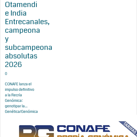
Otamendi
e India
Entrecanales,
campeona
y
subcampeona
absolutas
2026
0
CONAFE lanza el
impulso definitivo
a la Recría
Genómica:
genotipar la...
Genética/Genómica