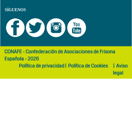
SÍGUENOS
girls
maltepe
CONAFE - Confederación de Asociaciones de Frisona
abaya
otel
Española - 2026
Política de privacidad
|
Política de Cookies
|
Aviso
legal