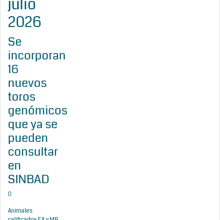
julio
2026
Se
incorporan
16
nuevos
toros
genómicos
que ya se
pueden
consultar
en
SINBAD
0
Animales
calificados EX y MB