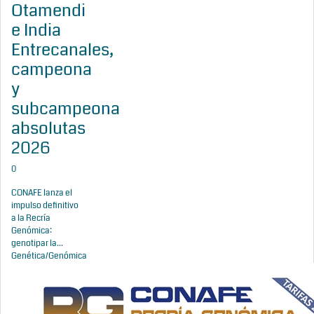
Otamendi
e India
Entrecanales,
campeona
y
subcampeona
absolutas
2026
0
CONAFE lanza el
impulso definitivo
a la Recría
Genómica:
genotipar la...
Genética/Genómica