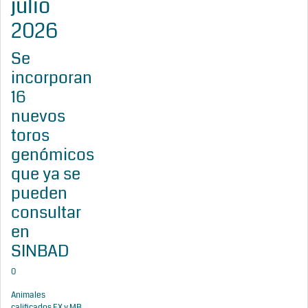
julio
2026
Se
incorporan
16
nuevos
toros
genómicos
que ya se
pueden
consultar
en
SINBAD
0
Animales
calificados EX y MB