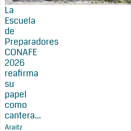
La
Escuela
de
Preparadores
CONAFE
2026
reafirma
su
papel
como
cantera...
Araitz