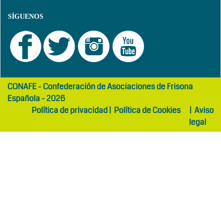
SÍGUENOS
girls
maltepe
CONAFE - Confederación de Asociaciones de Frisona
abaya
otel
Española - 2026
Política de privacidad
|
Política de Cookies
|
Aviso
legal