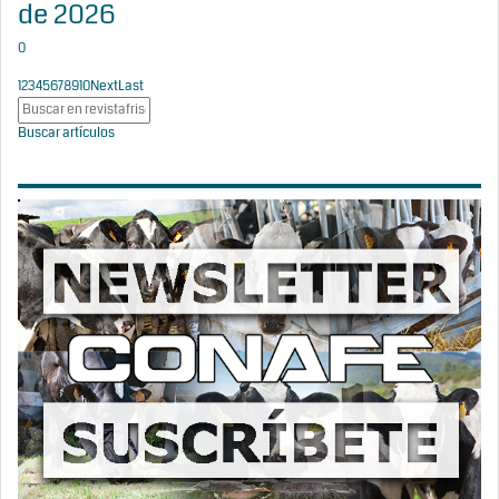
de 2026
0
1
2
3
4
5
6
7
8
9
10
Next
Last
Buscar artículos