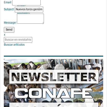
con Prueba
Email:
Oficial:
Subject:
Evaluación
genómica
mayo 2026
Message:
x
Buscar artículos