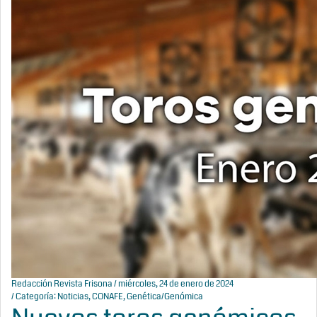
Redacción Revista Frisona
/ miércoles, 24 de enero de 2024
/ Categoría:
Noticias
,
CONAFE
,
Genética/Genómica