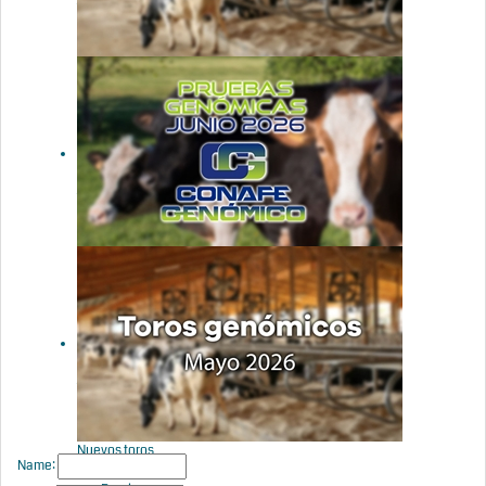
Nuevos toros
genómicos
con Prueba
Oficial:
Evaluación
genómica
junio 2026
Actualización
de las
pruebas
genómicas
de Hembras
CONAFE
junio 2026
Nuevos toros
Name:
genómicos