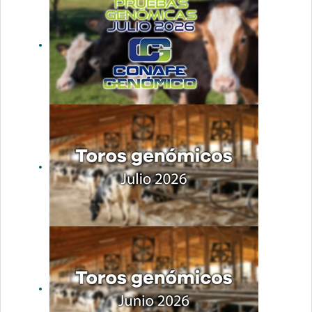
Actualización
de las
pruebas
genómicas
de Hembras
CONAFE julio
2026
Nuevos toros
genómicos
con Prueba
Oficial:
Evaluación
genómica
julio 2026