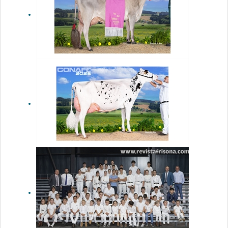
la Raza
Frisona
CONAFE 2026
Justo BS
Optimal
Belinda
(Casa Justo
Fastias),
Vaca Gran
Campeona
Nacional de
Raza Parda
2025
Fotos
oficiales del
45 Concurso
Nacional de
la Raza
Frisona
CONAFE 2025