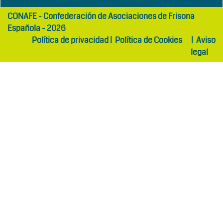
girls
maltepe
CONAFE - Confederación de Asociaciones de Frisona
abaya
otel
Española - 2026
Política de privacidad
|
Política de Cookies
|
Aviso
legal