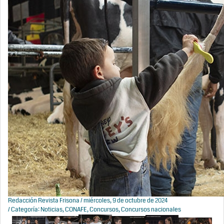
Redacción Revista Frisona
/ miércoles, 9 de octubre de 2024
/ Categoría:
Noticias
,
CONAFE
,
Concursos
,
Concursos nacionales