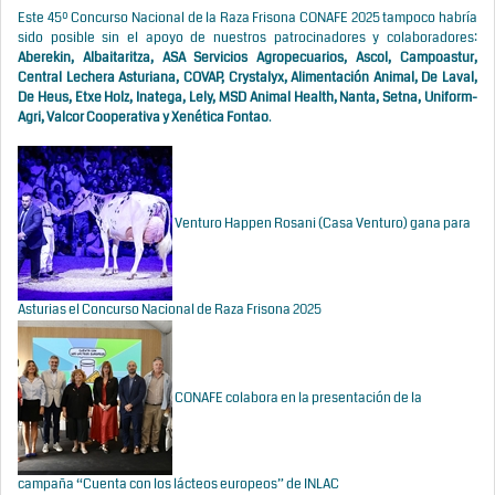
Este 45º Concurso Nacional de la Raza Frisona CONAFE 2025 tampoco habría
sido posible sin el apoyo de nuestros patrocinadores y colaboradores:
Aberekin, Albaitaritza, ASA Servicios Agropecuarios, Ascol, Campoastur,
Central Lechera Asturiana, COVAP, Crystalyx, Alimentación Animal, De Laval,
De Heus, Etxe Holz, Inatega, Lely, MSD Animal Health, Nanta, Setna, Uniform-
Agri, Valcor Cooperativa y Xenética Fontao
.
Venturo Happen Rosani (Casa Venturo) gana para
Asturias el Concurso Nacional de Raza Frisona 2025
CONAFE colabora en la presentación de la
campaña “Cuenta con los lácteos europeos” de INLAC