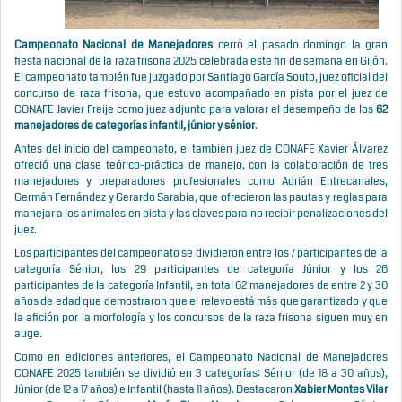
Campeonato Nacional de Manejadores
cerró el pasado domingo la gran
fiesta nacional de la raza frisona 2025 celebrada este fin de semana en Gijón.
El campeonato también fue juzgado por Santiago García Souto, juez oficial del
concurso de raza frisona, que estuvo acompañado en pista por el juez de
CONAFE Javier Freije como juez adjunto para valorar el desempeño de los
62
manejadores de categorías infantil, júnior y sénior
.
Antes del inicio del campeonato, el también juez de CONAFE Xavier Álvarez
ofreció una clase teórico-práctica de manejo, con la colaboración de tres
manejadores y preparadores profesionales como Adrián Entrecanales,
Germán Fernández y Gerardo Sarabia, que ofrecieron las pautas y reglas para
manejar a los animales en pista y las claves para no recibir penalizaciones del
juez.
Los participantes del campeonato se dividieron entre los 7 participantes de la
categoría Sénior, los 29 participantes de categoría Júnior y los 26
participantes de la categoría Infantil, en total 62 manejadores de entre 2 y 30
años de edad que demostraron que el relevo está más que garantizado y que
la afición por la morfología y los concursos de la raza frisona siguen muy en
auge.
Como en ediciones anteriores, el Campeonato Nacional de Manejadores
CONAFE 2025 también se dividió en 3 categorías: Sénior (de 18 a 30 años),
Júnior (de 12 a 17 años) e Infantil (hasta 11 años). Destacaron
Xabier Montes Vilar