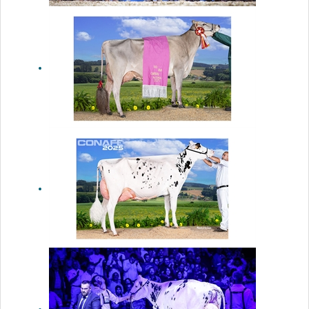
Cancelado el
Concurso
Nacional de
la Raza
Frisona
CONAFE 2026
Justo BS
Optimal
Belinda
(Casa Justo
Fastias),
Vaca Gran
Campeona
Nacional de
Raza Parda
2025
Fotos
oficiales del
45 Concurso
Nacional de
la Raza