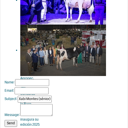
Frisona
CONAFE 2025
Venturo
Happen
Rosani (Casa
Venturo)
gana para
Asturias el
Concurso
Nacional de
Raza Frisona
2025
Agropec,
Name:
marco del
45º
Email:
Concurso
Subject:
Nacional de
la Raza
Frisona de
CONAFE,
Message:
inaugura su
edición 2025