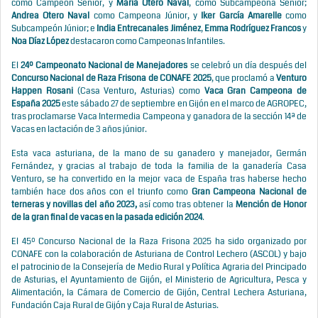
como Campeón Sénior, y
María Otero Naval
, como Subcampeona Sénior;
Andrea Otero Naval
como Campeona Júnior, y
Iker García Amarelle
como
Subcampeón Júnior; e
India Entrecanales Jiménez
,
Emma Rodríguez Francos
y
Noa Díaz López
destacaron como Campeonas Infantiles.
El
24º Campeonato Nacional de Manejadores
se celebró un día después del
Concurso Nacional de Raza Frisona de CONAFE 2025
, que proclamó a
Venturo
Happen Rosani
(Casa Venturo, Asturias) como
Vaca Gran Campeona de
España 2025
este sábado 27 de septiembre en Gijón en el marco de AGROPEC,
tras proclamarse Vaca Intermedia Campeona y ganadora de la sección 14ª de
Vacas en lactación de 3 años júnior.
Esta vaca asturiana, de la mano de su ganadero y manejador, Germán
Fernández, y gracias al trabajo de toda la familia de la ganadería Casa
Venturo, se ha convertido en la mejor vaca de España tras haberse hecho
también hace dos años con el triunfo como
Gran Campeona Nacional de
terneras y novillas del año 2023
,
así como tras obtener la
Mención de Honor
de la gran final de vacas en la pasada edición 2024
.
El 45º Concurso Nacional de la Raza Frisona 2025 ha sido organizado por
CONAFE con la colaboración de Asturiana de Control Lechero (ASCOL) y bajo
el patrocinio de la Consejería de Medio Rural y Política Agraria del Principado
de Asturias, el Ayuntamiento de Gijón, el Ministerio de Agricultura, Pesca y
Alimentación, la Cámara de Comercio de Gijón, Central Lechera Asturiana,
Fundación Caja Rural de Gijón y Caja Rural de Asturias.