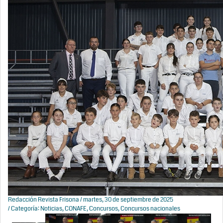
Redacción Revista Frisona
/ martes, 30 de septiembre de 2025
/ Categoría:
Noticias
,
CONAFE
,
Concursos
,
Concursos nacionales