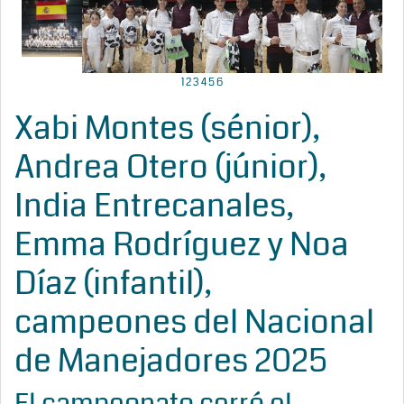
1
2
3
4
5
6
Xabi Montes (sénior),
Andrea Otero (júnior),
India Entrecanales,
Emma Rodríguez y Noa
Díaz (infantil),
campeones del Nacional
de Manejadores 2025