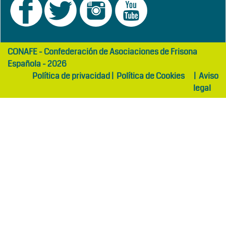
girls
maltepe
CONAFE - Confederación de Asociaciones de Frisona
abaya
otel
Española - 2026
Política de privacidad
|
Política de Cookies
|
Aviso
legal