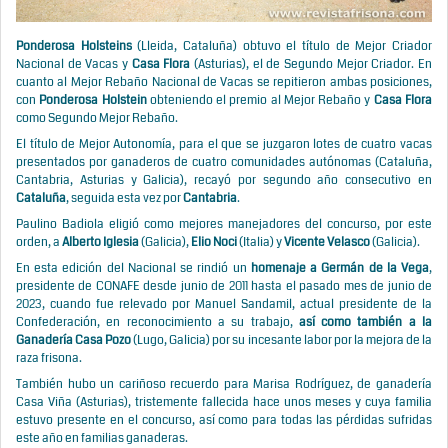
Ponderosa Holsteins
(Lleida, Cataluña) obtuvo el título de Mejor Criador
Nacional de Vacas y
Casa Flora
(Asturias), el de Segundo Mejor Criador. En
cuanto al Mejor Rebaño Nacional de Vacas se repitieron ambas posiciones,
con
Ponderosa Holstein
obteniendo el premio al Mejor Rebaño y
Casa Flora
como Segundo Mejor Rebaño.
El título de Mejor Autonomía, para el que se juzgaron lotes de cuatro vacas
presentados por ganaderos de cuatro comunidades autónomas (Cataluña,
Cantabria, Asturias y Galicia), recayó por segundo año consecutivo en
Cataluña
, seguida esta vez por
Cantabria
.
Paulino Badiola eligió como mejores manejadores del concurso, por este
orden, a
Alberto Iglesia
(Galicia),
Elio Noci
(Italia) y
Vicente Velasco
(Galicia).
En esta edición del Nacional se rindió un
homenaje a Germán de la Vega
,
presidente de CONAFE desde junio de 2011 hasta el pasado mes de junio de
2023, cuando fue relevado por Manuel Sandamil, actual presidente de la
Confederación, en reconocimiento a su trabajo,
así como también a la
Ganadería Casa Pozo
(Lugo, Galicia) por su incesante labor por la mejora de la
raza frisona.
También hubo un cariñoso recuerdo para Marisa Rodríguez, de ganadería
Casa Viña (Asturias), tristemente fallecida hace unos meses y cuya familia
estuvo presente en el concurso, así como para todas las pérdidas sufridas
este año en familias ganaderas.