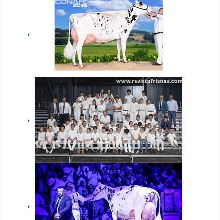
Optimal
Belinda
(Casa Justo
Fastias),
Vaca Gran
Campeona
Nacional de
Raza Parda
2025
Fotos
oficiales del
45 Concurso
Nacional de
la Raza
Frisona
CONAFE 2025
Xabi Montes
(sénior),
Andrea Otero
(júnior), India
Entrecanales,
Emma