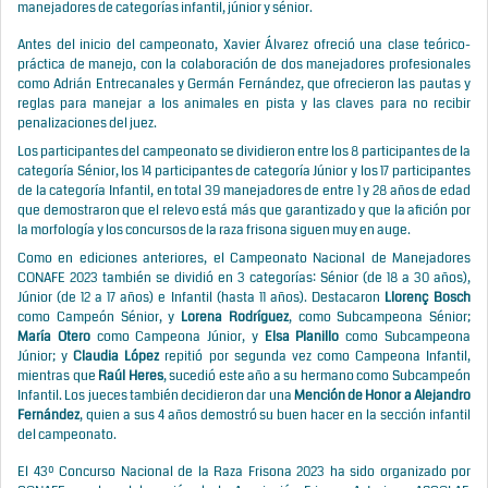
manejadores de categorías infantil, júnior y sénior.
Antes del inicio del campeonato, Xavier Álvarez ofreció una clase teórico-
práctica de manejo, con la colaboración de dos manejadores profesionales
como Adrián Entrecanales y Germán Fernández, que ofrecieron las pautas y
reglas para manejar a los animales en pista y las claves para no recibir
penalizaciones del juez.
Los participantes del campeonato se dividieron entre los 8 participantes de la
categoría Sénior, los 14 participantes de categoría Júnior y los 17 participantes
de la categoría Infantil, en total 39 manejadores de entre 1 y 28 años de edad
que demostraron que el relevo está más que garantizado y que la afición por
la morfología y los concursos de la raza frisona siguen muy en auge.
Como en ediciones anteriores, el Campeonato Nacional de Manejadores
CONAFE 2023 también se dividió en 3 categorías: Sénior (de 18 a 30 años),
Júnior (de 12 a 17 años) e Infantil (hasta 11 años). Destacaron
Llorenç Bosch
como Campeón Sénior, y
Lorena Rodríguez
, como Subcampeona Sénior;
María Otero
como Campeona Júnior, y
Elsa Planillo
como Subcampeona
Júnior; y
Claudia López
repitió por segunda vez como Campeona Infantil,
mientras que
Raúl Heres
, sucedió este año a su hermano como Subcampeón
Infantil. Los jueces también decidieron dar una
Mención de Honor a Alejandro
Fernández
, quien a sus 4 años demostró su buen hacer en la sección infantil
del campeonato.
El 43º Concurso Nacional de la Raza Frisona 2023 ha sido organizado por