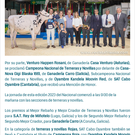
Por su parte,
Venturo Happen Rosani
, de Ganadería
Casa Venturo
(Asturias)
,
se proclamó
Campeona Nacional de Terneras y Novillas
por delante de
Casa-
Nova Gigi Blaska 1661
, de
Ganadería Carro (Galicia)
, Subcampeona Nacional
de Terneras y Novillas, y de
Oyambre Kandela Moovin Red
, de
SAT Cabo
Oyambre (Cantabria)
, que recibió una Mención de Honor.
La jornada de esta edición 2023 del Nacional comenzó a las 9:00 de la
mañana con las secciones de terneras y novillas.
Los premios al Mejor Rebaño y Mejor Criador de Terneras y Novillas fueron
para
S.A.T. Rey de Miñotelo
(Lugo, Galicia) y los de Segundo Mejor Rebaño y
Segundo Mejor Criador, para
Ganadería Carro
(A Coruña, Galicia).
En la categoría de
terneras y novillas Rojas
, SAT Cabo Oyambre también se
llevó a Cantabria el título de
Campeona Roja
con
Oyambre Kandela Moovin