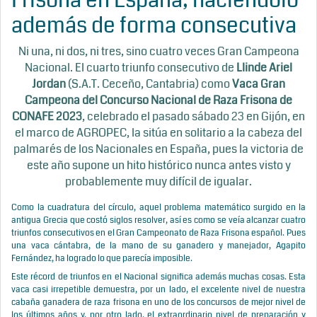
Frisona en España, haciéndolo
además de forma consecutiva
Ni una, ni dos, ni tres, sino cuatro veces Gran Campeona
Nacional.
El cuarto triunfo consecutivo de
Llinde Ariel
Jordan
(S.A.T. Ceceño, Cantabria) como
Vaca Gran
Campeona del Concurso Nacional de Raza Frisona de
CONAFE 2023
, celebrado el pasado sábado 23 en Gijón, en
el marco de AGROPEC, la sitúa en solitario a la cabeza del
palmarés de los Nacionales en España, pues la victoria de
este año supone un hito histórico nunca antes visto y
probablemente muy difícil de igualar.
Como la cuadratura del círculo, aquel problema matemático surgido en la
antigua Grecia que costó siglos resolver, así es como se veía alcanzar cuatro
triunfos consecutivos en el Gran Campeonato de Raza Frisona español. Pues
una vaca cántabra, de la mano de su ganadero y manejador, Agapito
Fernández, ha logrado lo que parecía imposible.
Este récord de triunfos en el Nacional significa además muchas cosas. Esta
vaca casi irrepetible demuestra, por un lado, el excelente nivel de nuestra
cabaña ganadera de raza frisona en uno de los concursos de mejor nivel de
los últimos años y, por otro lado, el extraordinario nivel de preparación y