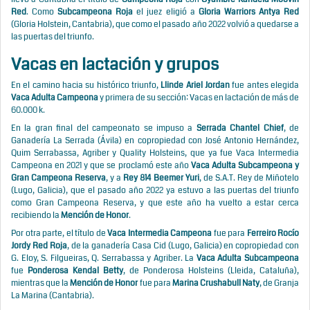
Red
. Como
Subcampeona Roja
el juez eligió a
Gloria Warriors Antya Red
(Gloria Holstein, Cantabria), que como el pasado año 2022 volvió a quedarse a
las puertas del triunfo.
Vacas en lactación y grupos
En el camino hacia su histórico triunfo,
Llinde Ariel Jordan
fue antes elegida
Vaca Adulta Campeona
y primera de su sección: Vacas en lactación de más de
60.000 k.
En la gran final del campeonato se impuso a
Serrada Chantel Chief
, de
Ganadería La Serrada (Ávila) en copropiedad con José Antonio Hernández,
Quim Serrabassa, Agriber y Quality Holsteins, que ya fue Vaca Intermedia
Campeona en 2021 y que se proclamó este año
Vaca Adulta Subcampeona y
Gran Campeona Reserva
, y a
Rey
814 Beemer Yuri
, de S.A.T. Rey de Miñotelo
(Lugo, Galicia), que el pasado año 2022 ya estuvo a las puertas del triunfo
como Gran Campeona Reserva, y que este año ha vuelto a estar cerca
recibiendo la
Mención de Honor
.
Por otra parte,
el título de
Vaca Intermedia Campeona
fue para
Ferreiro Rocío
Jordy Red Roja
, de la ganadería Casa Cid (Lugo, Galicia) en copropiedad con
G. Eloy, S. Filgueiras, Q. Serrabassa y Agriber. La
Vaca Adulta Subcampeona
fue
Ponderosa Kendal Betty
, de Ponderosa Holsteins (Lleida, Cataluña),
mientras que la
Mención de Honor
fue para
Marina Crushabull Naty
, de Granja
La Marina (Cantabria).