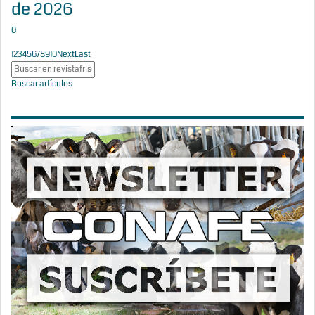
de 2026
0
1
2
3
4
5
6
7
8
9
10
Next
Last
Buscar artículos