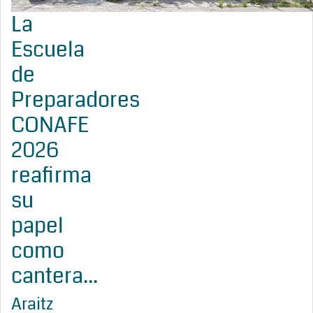
La
Escuela
de
Preparadores
CONAFE
2026
reafirma
su
papel
como
cantera...
Araitz