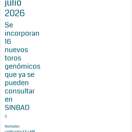
julio
2026
Se
incorporan
16
nuevos
toros
genómicos
que ya se
pueden
consultar
en
SINBAD
0
Animales
calificados EX y MB