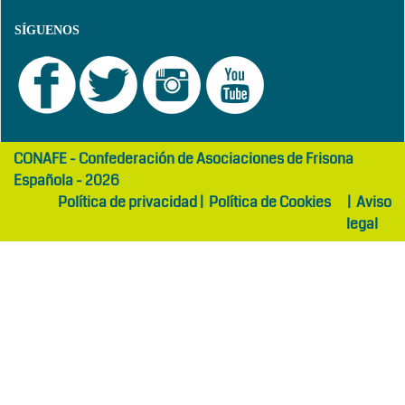
SÍGUENOS
girls
maltepe
CONAFE - Confederación de Asociaciones de Frisona
abaya
otel
Española - 2026
Política de privacidad
|
Política de Cookies
|
Aviso
legal