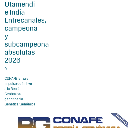
Otamendi
e India
Entrecanales,
campeona
y
subcampeona
absolutas
2026
0
CONAFE lanza el
impulso definitivo
a la Recría
Genómica:
genotipar la...
Genética/Genómica