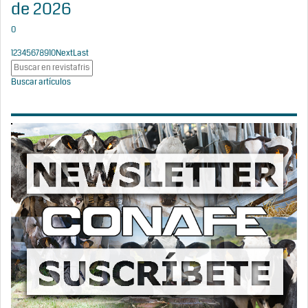
de 2026
0
1
2
3
4
5
6
7
8
9
10
Next
Last
Buscar artículos