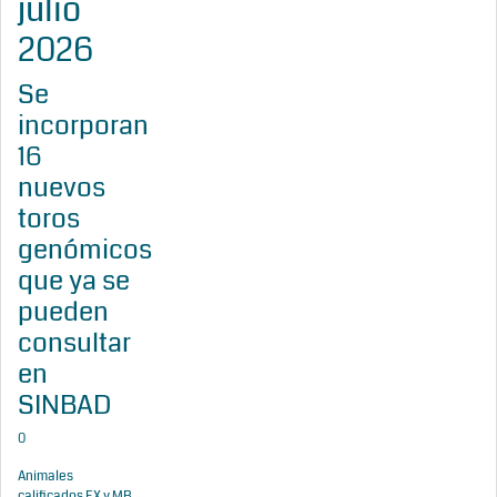
julio
2026
Se
incorporan
16
nuevos
toros
genómicos
que ya se
pueden
consultar
en
SINBAD
0
Animales
calificados EX y MB