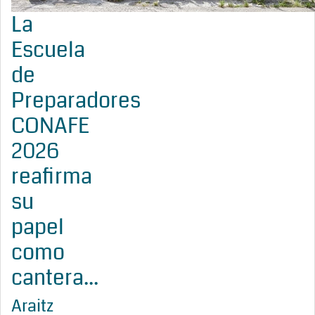
La
Escuela
de
Preparadores
CONAFE
2026
reafirma
su
papel
como
cantera...
Araitz