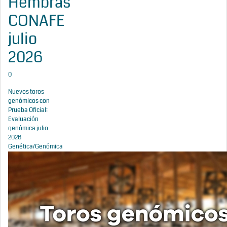
Hembras
CONAFE
julio
2026
0
Nuevos toros
genómicos con
Prueba Oficial:
Evaluación
genómica julio
2026
Genética/Genómica