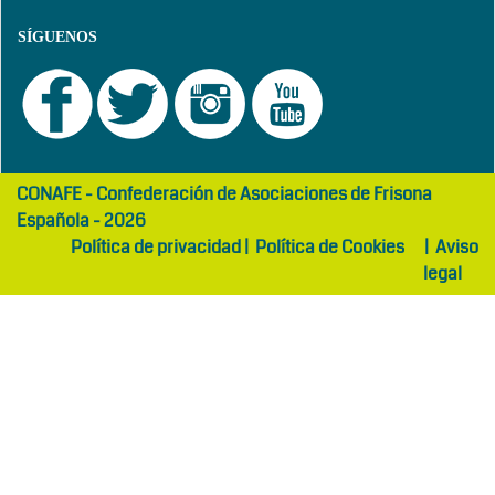
SÍGUENOS
girls
maltepe
CONAFE - Confederación de Asociaciones de Frisona
abaya
otel
Española - 2026
Política de privacidad
|
Política de Cookies
|
Aviso
legal