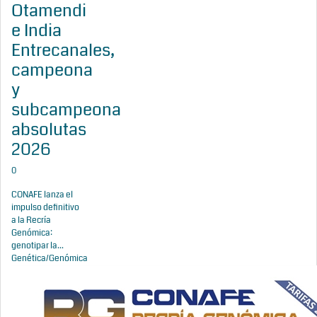
Otamendi
e India
Entrecanales,
campeona
y
subcampeona
absolutas
2026
0
CONAFE lanza el
impulso definitivo
a la Recría
Genómica:
genotipar la...
Genética/Genómica