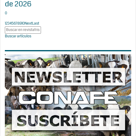
de 2026
0
1
2
3
4
5
6
7
8
9
10
Next
Last
Buscar artículos