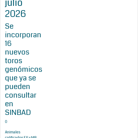
julio
2026
Se
incorporan
16
nuevos
toros
genómicos
que ya se
pueden
consultar
en
SINBAD
0
Animales
calificados EX y MB