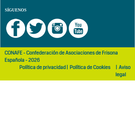
SÍGUENOS
girls
maltepe
CONAFE - Confederación de Asociaciones de Frisona
abaya
otel
Española - 2026
Política de privacidad
|
Política de Cookies
|
Aviso
legal