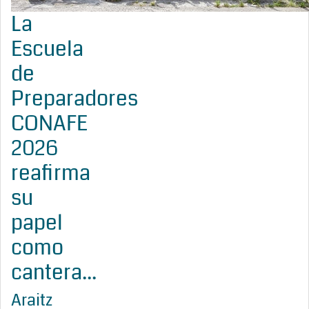
La
Escuela
de
Preparadores
CONAFE
2026
reafirma
su
papel
como
cantera...
Araitz