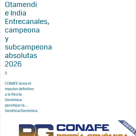
Otamendi
e India
Entrecanales,
campeona
y
subcampeona
absolutas
2026
0
CONAFE lanza el
impulso definitivo
a la Recría
Genómica:
genotipar la...
Genética/Genómica