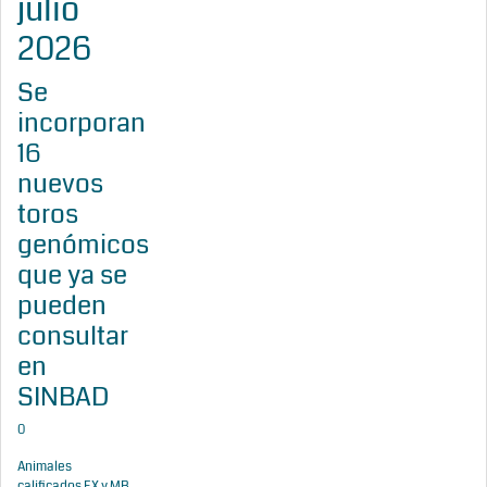
julio
2026
Se
incorporan
16
nuevos
toros
genómicos
que ya se
pueden
consultar
en
SINBAD
0
Animales
calificados EX y MB