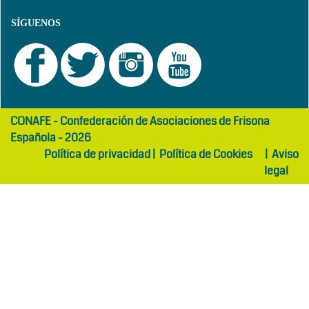
SÍGUENOS
girls
maltepe
CONAFE - Confederación de Asociaciones de Frisona
abaya
otel
Española - 2026
Política de privacidad
|
Política de Cookies
|
Aviso
legal