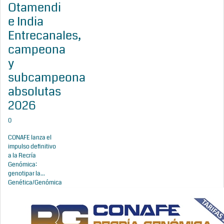
Otamendi
e India
Entrecanales,
campeona
y
subcampeona
absolutas
2026
0
CONAFE lanza el
impulso definitivo
a la Recría
Genómica:
genotipar la...
Genética/Genómica