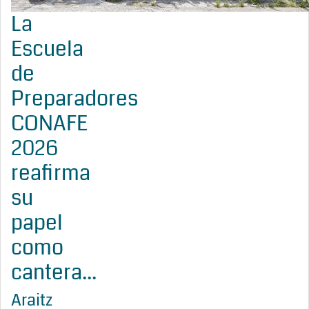
La
Escuela
de
Preparadores
CONAFE
2026
reafirma
su
papel
como
cantera...
Araitz