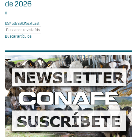
de 2026
0
1
2
3
4
5
6
7
8
9
10
Next
Last
Buscar artículos