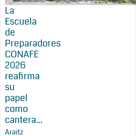
La
Escuela
de
Preparadores
CONAFE
2026
reafirma
su
papel
como
cantera...
Araitz