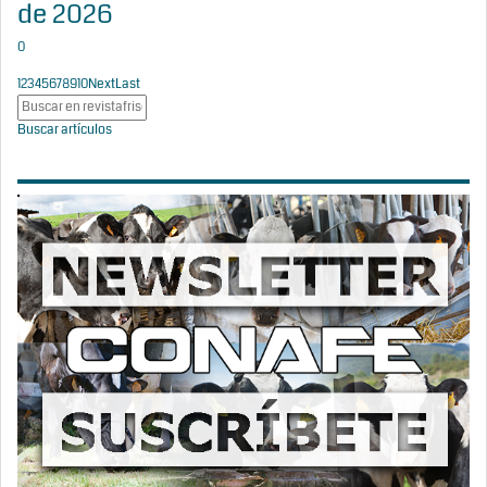
de 2026
0
1
2
3
4
5
6
7
8
9
10
Next
Last
Buscar artículos