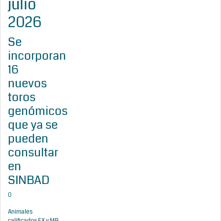
julio
2026
Se
incorporan
16
nuevos
toros
genómicos
que ya se
pueden
consultar
en
SINBAD
0
Animales
calificados EX y MB