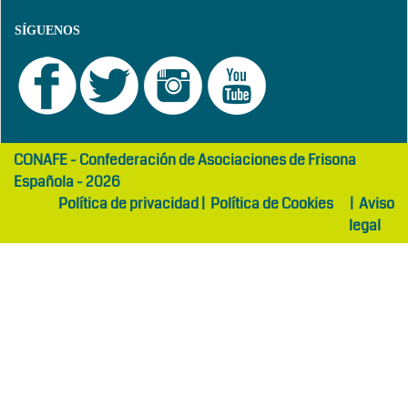
SÍGUENOS
girls
maltepe
CONAFE - Confederación de Asociaciones de Frisona
abaya
otel
Española - 2026
Política de privacidad
|
Política de Cookies
|
Aviso
legal