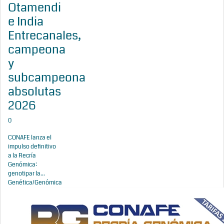
Otamendi
e India
Entrecanales,
campeona
y
subcampeona
absolutas
2026
0
CONAFE lanza el
impulso definitivo
a la Recría
Genómica:
genotipar la...
Genética/Genómica