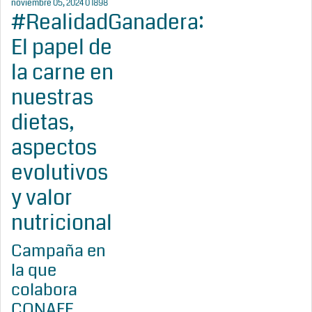
noviembre 05, 2024
0
1898
#RealidadGanadera:
El papel de
la carne en
nuestras
dietas,
aspectos
evolutivos
y valor
nutricional
Campaña en
la que
colabora
CONAFE