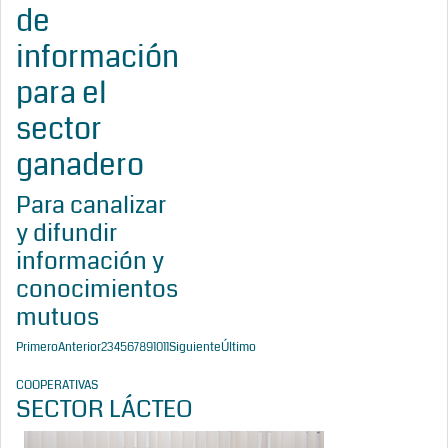
de
información
para el
sector
ganadero
Para canalizar
y difundir
información y
conocimientos
mutuos
Primero
Anterior
2
3
4
5
6
7
8
9
10
11
Siguiente
Último
COOPERATIVAS
SECTOR LÁCTEO