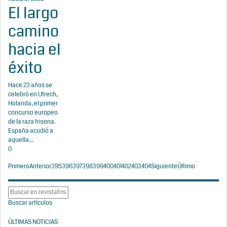
El largo
camino
hacia el
éxito
Hace 23 años se
celebró en Utrech,
Holanda, el primer
concurso europeo
de la raza frisona.
España acudió a
aquella...
0
Primero
Anterior
395
396
397
398
399
400
401
402
403
404
Siguiente
Último
Buscar artículos
ÚLTIMAS NOTICIAS