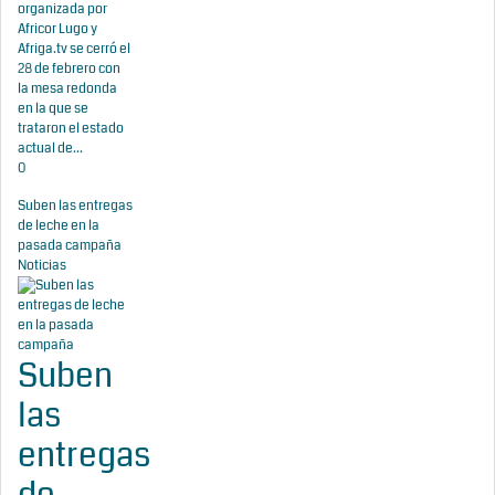
organizada por
Africor Lugo y
Afriga.tv se cerró el
28 de febrero con
la mesa redonda
en la que se
trataron el estado
actual de...
0
Suben las entregas
de leche en la
pasada campaña
Noticias
Suben
las
entregas
de