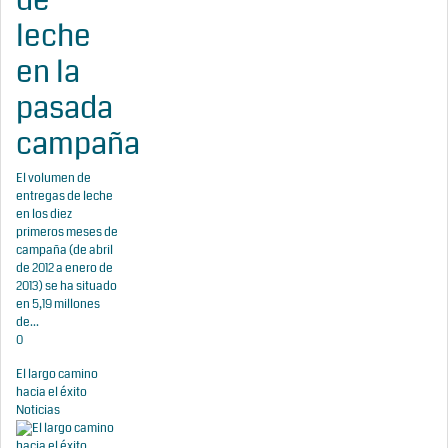
leche
en la
pasada
campaña
El volumen de
entregas de leche
en los diez
primeros meses de
campaña (de abril
de 2012 a enero de
2013) se ha situado
en 5,19 millones
de...
0
El largo camino
hacia el éxito
Noticias