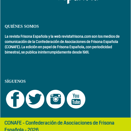
QUIÉNES SOMOS
La revista Frisona Española y la web revistafrisona.com son los medios de
comunicación de la Confederación de Asociaciones de Frisona Española
(CONAFE). La edición en papel de Frisona Española, con
periodicidad
bimestral,
se publica ininterrumpidamente desde 1981.
SÍGUENOS
girls
maltepe
CONAFE - Confederación de Asociaciones de Frisona
abaya
otel
Española - 2026