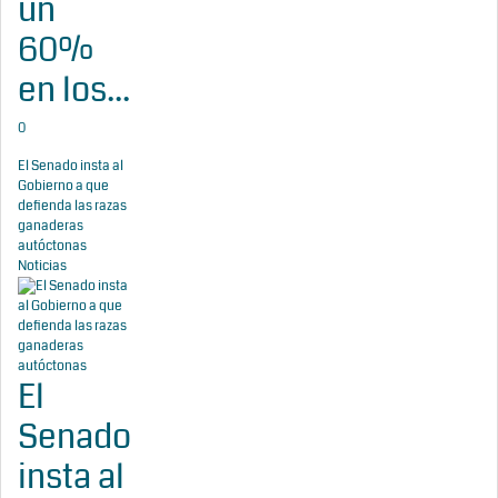
un
60%
en los...
0
El Senado insta al
Gobierno a que
defienda las razas
ganaderas
autóctonas
Noticias
El
Senado
insta al