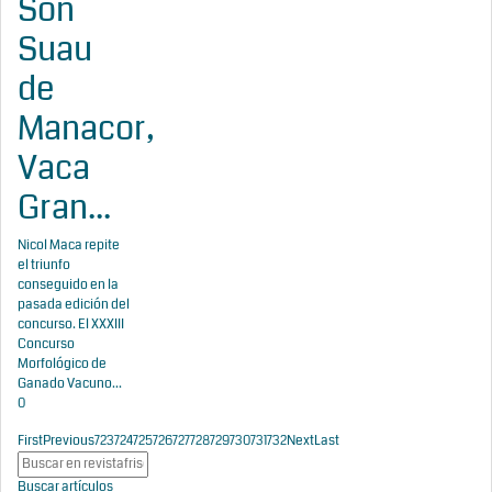
Son
Suau
de
Manacor,
Vaca
Gran...
Nicol Maca repite
el triunfo
conseguido en la
pasada edición del
concurso. El XXXIII
Concurso
Morfológico de
Ganado Vacuno...
0
First
Previous
723
724
725
726
727
728
729
730
731
732
Next
Last
Buscar artículos