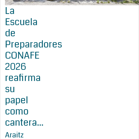
La
Escuela
de
Preparadores
CONAFE
2026
reafirma
su
papel
como
cantera...
Araitz