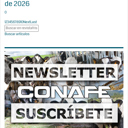
de 2026
0
1
2
3
4
5
6
7
8
9
10
Next
Last
Buscar artículos