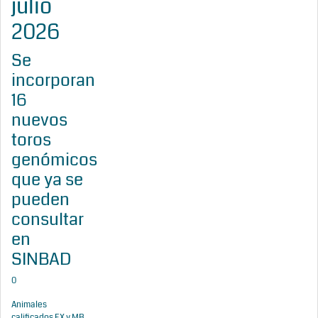
julio
2026
Se
incorporan
16
nuevos
toros
genómicos
que ya se
pueden
consultar
en
SINBAD
0
Animales
calificados EX y MB