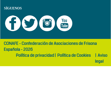
SÍGUENOS
girls
maltepe
CONAFE - Confederación de Asociaciones de Frisona
abaya
otel
Española - 2026
Política de privacidad
|
Política de Cookies
|
Aviso
legal