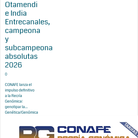
Otamendi
e India
Entrecanales,
campeona
y
subcampeona
absolutas
2026
0
CONAFE lanza el
impulso definitivo
a la Recría
Genómica:
genotipar la...
Genética/Genómica